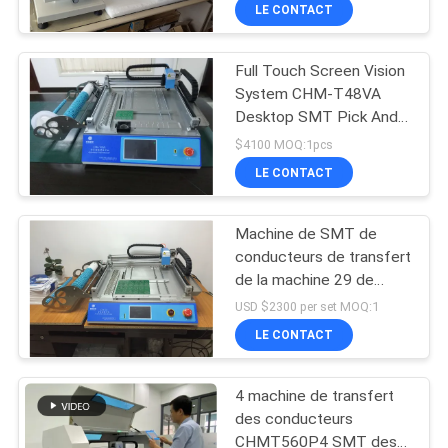
conducteurs 2
VISITE
LE CONTACT
DE
Full Touch Screen Vision
L'USINE
23
System CHM-T48VA
Desktop SMT Pick And
Imprimante de
CONTRÔLE
Place Machine PNP
$4100 MOQ:1pcs
pochoir
Machine CE Small SMT
QUALITÉ
LE CONTACT
Machine
Machine de SMT de
CONTACTEZ-
conducteurs de transfert
NOUS
de la machine 29 de
34
CHMT36 SMT SMD LED
USD $2300 per set MOQ:1
petite
Four de ré-
NOUVELLES
LE CONTACT
écoulement de SMT
4 machine de transfert
SHOPPING
des conducteurs
ON
CHMT560P4 SMT des