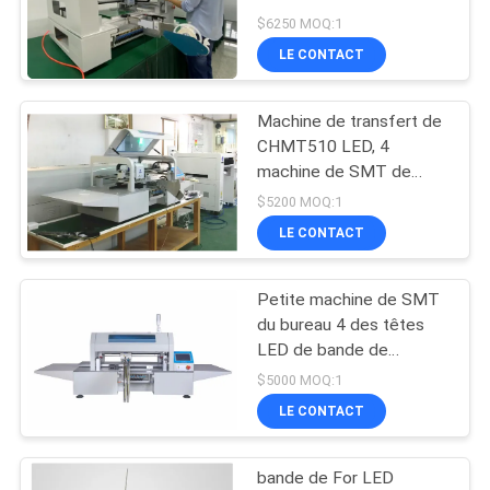
têtes 60 + conducteur
LINE
$6250 MOQ:1
électrique de Yamaha
LE CONTACT
21
CARTE
Machine de transfert de
DU
Conducteur de SMT
CHMT510 LED, 4
SITE
machine de SMT de
bande des conducteurs
$5200 MOQ:1
1.2m LED des têtes 8
LE CONTACT
POLITIQUE
petite
DE
Petite machine de SMT
21
CONFIDENTIALITÉ
du bureau 4 des têtes
Petite machine de
LED de bande de
transfert à grande
$5000 MOQ:1
SMT
vitesse de la machine
LE CONTACT
CHMT510LP4 1.2m LED
bande de For LED