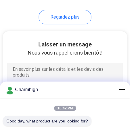
9
Regardez plus
Accessoires de SMT
Laisser un message
Nous vous rappellerons bientôt!
6
machine de soudure
Charmhigh
de vague
10:42 PM
Good day, what product are you looking for?