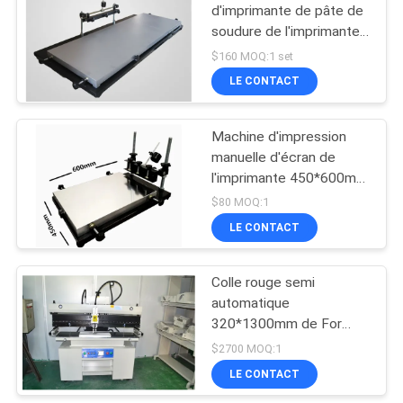
d'imprimante de pâte de
soudure de l'imprimante
19
1300*240mm de pochoir
$160 MOQ:1 set
de 1.2m LED
machine de
LE CONTACT
manuellement
transfert de smd
Machine d'impression
manuelle d'écran de
l'imprimante 450*600mm
de pochoir de SMT de
$80 MOQ:1
plus grande taille 4560
LE CONTACT
8
Chaîne de montage
Colle rouge semi
automatique
de carte PCB
320*1300mm de For
LED d'imprimante de
$2700 MOQ:1
pâte de soudure de SMT
LE CONTACT
de 1,2 mètres