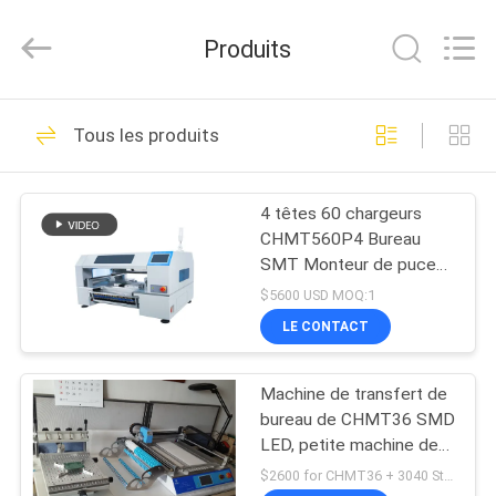
-
2026
CHARMHIGH
Produits
TECHNOLOGY
LIMITED.
All
Rights
MAISON
Reserved.
72
Tous les produits
Machine de
PRODUITS
transfert de SMT
4 têtes 60 chargeurs
CHMT560P4 Bureau
VIDÉOS
SMT Monteur de puce
SMD Machine de
$5600 USD MOQ:1
prélèvement et de
À
LE CONTACT
placement
35
PROPOS
Chaîne de
Machine de transfert de
DE
bureau de CHMT36 SMD
NOUS
production de SMT
LED, petite machine de
SMT de 29 têtes des
$2600 for CHMT36 + 3040 Stencil printer MOQ:1 unité