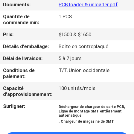
VISITE
Documents:
PCB loader & unloader.pdf
DE
Quantité de
1 PCS
commande min:
L'USINE
Prix:
$1500 & $1650
CONTRÔLE
Détails d'emballage:
Boîte en contreplaqué
QUALITÉ
Délai de livraison:
5 à 7 jours
Conditions de
T/T, Union occidentale
CONTACTEZ-
paiement:
NOUS
Capacité
100 unités/mois
d'approvisionnement:
NOUVELLES
Surligner:
,
Déchargeur de chargeur de carte PCB
Ligne de montage SMT entièrement
automatique
SHOPPING
,
Chargeur de magazine de SMT
ON