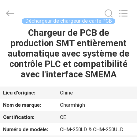
-
2026
CHARMHIGH
TECHNOLOGY
LIMITED.
Déchargeur de chargeur de carte PCB
All
Rights
Chargeur de PCB de
MAISON
Reserved.
production SMT entièrement
PRODUITS
automatique avec système de
contrôle PLC et compatibilité
VIDÉOS
avec l'interface SMEMA
À
Lieu d'origine:
Chine
PROPOS
Nom de marque:
Charmhigh
DE
Certification:
CE
NOUS
Numéro de modèle:
CHM-250LD & CHM-250ULD