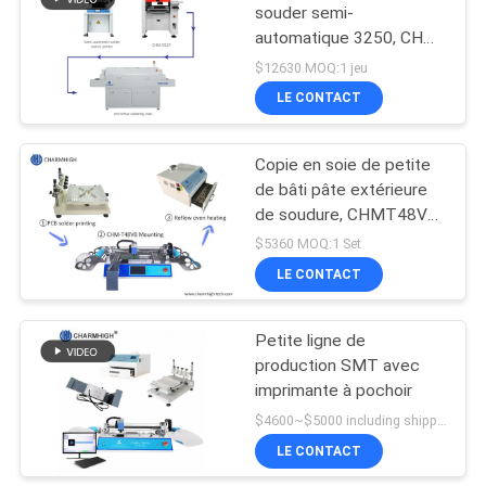
souder semi-
automatique 3250, CHM-
19
551P
$12630 MOQ:1 jeu
machine de
LE CONTACT
transfert de smd
Copie en soie de petite
de bâti pâte extérieure
de soudure, CHMT48VB
Chip Mounter, chaîne de
$5360 MOQ:1 Set
production de SMT de
LE CONTACT
8
chauffage de carte PCB
Chaîne de montage
Petite ligne de
production SMT avec
de carte PCB
imprimante à pochoir
$4600~$5000 including shipping DHL MOQ:1 série
LE CONTACT