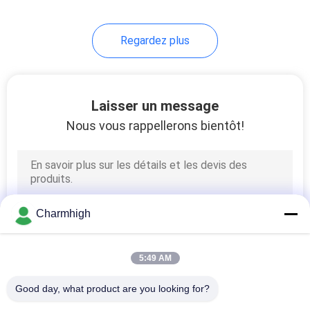
10
Regardez plus
Accessoires de SMT
Laisser un message
Nous vous rappellerons bientôt!
6
machine de soudure
Charmhigh
de vague
5:49 AM
Good day, what product are you looking for?