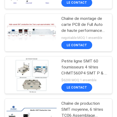
broches
VISITE
LE CONTACT
DE
Chaîne de montage de
L'USINE
23
carte PCB de Full Auto
de haute performance
Imprimante de
CONTRÔLE
pour la fabrication de
negotiable MOQ:1 ensemble
pochoir
l'électronique
QUALITÉ
LE CONTACT
Petite ligne SMT 60
CONTACTEZ-
fournisseurs 4 têtes
NOUS
CHMT560P4 SMT P & P
34
machine / four de reflux
$6200 MOQ:1 ensemble
T961 / imprimante de
Four de ré-
NOUVELLES
LE CONTACT
pâte de soudure 3040
écoulement de SMT
Chaîne de production
SHOPPING
SMT moyenne, 6 têtes
ON
TC06 Assemblage