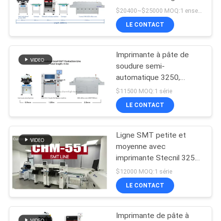
complet de circuits
LINE
$20400~$25000 MOQ:1 ensemble
imprimés Fabrication de
LE CONTACT
cartes électroniques
21
CARTE
Imprimante à pâte de
DU
Conducteur de SMT
soudure semi-
SITE
automatique 3250,
machine à placer des
$11500 MOQ:1 série
pièces CHM-551, four à
LE CONTACT
POLITIQUE
reflux 830
DE
Ligne SMT petite et
21
CONFIDENTIALITÉ
moyenne avec
Petite machine de
imprimante Stecnil 3250
CHM-551 SMT pick and
$12000 MOQ:1 série
SMT
place machine 830 four à
LE CONTACT
reflux
Imprimante de pâte à