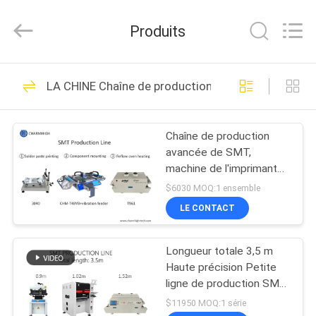
-
2026
CHARMHIGH
Produits
TECHNOLOGY
LIMITED.
All
Rights
MAISON
Reserved.
74
LA CHINE Chaîne de production de SMT
Machine de
PRODUITS
transfert de SMT
Chaîne de production
avancée de SMT,
VIDÉOS
machine de l'imprimante
de 3040
$6030 MOQ:1 ensemble
pochoirs/CHMT48VB
À
LE CONTACT
Pnp/four T961 de ré-
37
PROPOS
écoulement
Chaîne de
Longueur totale 3,5 m
DE
Haute précision Petite
NOUS
production de SMT
ligne de production SMT
0201, BGA, IC 144
$11950 MOQ:1 série