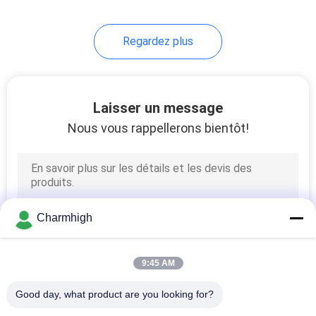
10
Regardez plus
Accessoires de SMT
Laisser un message
Nous vous rappellerons bientôt!
6
machine de soudure
Charmhigh
de vague
9:45 AM
Good day, what product are you looking for?