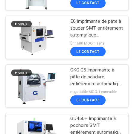
pâte de soudure
VISITE
LE CONTACT
DE
E6 Imprimante de pâte à
L'USINE
23
souder SMT entièrement
automatique
Imprimante de
CONTRÔLE
600x350mm Machine de
$11600 MOQ:1 série
pochoir
sérigraphie
QUALITÉ
LE CONTACT
GKG G5 Imprimante à
CONTACTEZ-
pâte de soudure
NOUS
entièrement automatique
34
Imprimante à pochoirs
negotiable MOQ:1 ensemble
SMT pour sérigraphie
Four de ré-
NOUVELLES
LE CONTACT
écoulement de SMT
GD450+ Imprimante à
SHOPPING
pochoirs SMT
ON
entièrement automatique