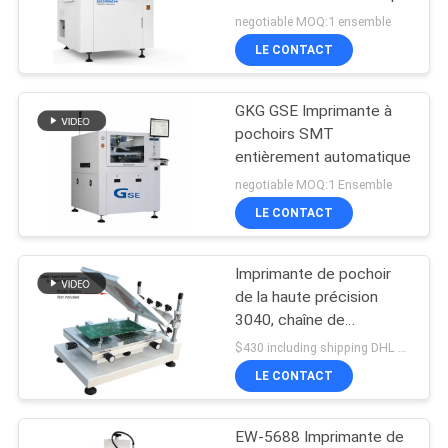
Imprimante à sérigraphie
LINE
negotiable MOQ:1 ensemble
à soie
LE CONTACT
21
CARTE
GKG GSE Imprimante à
DU
Conducteur de SMT
pochoirs SMT
SITE
entièrement automatique
negotiable MOQ:1 Ensemble
LE CONTACT
POLITIQUE
DE
Imprimante de pochoir
21
CONFIDENTIALITÉ
de la haute précision
Petite machine de
3040, chaîne de
production de SMT
$430 including shipping DHL MOQ:1
SMT
chaîne de montage de
LE CONTACT
carte PCB
EW-5688 Imprimante de