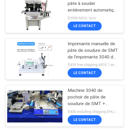
pâte à souder
entièrement automatique
19
avec impression aveugle
$3900 MOQ:1pcs
et chargement de PCB
machine de
LE CONTACT
transfert de smd
Imprimante manuelle de
pâte de soudure de SMT
de l'imprimante 3040 de
pochoir de pâte de
$430 free shipping MOQ:1 ensemble
soudure de haute
LE CONTACT
8
précision
Chaîne de montage
Machine 3040 de
pochoir de pâte de
de carte PCB
soudure de SMT +
machine de transfert de
$430 including shipping DHL/TNT/FEDEX MOQ:1 pc
CHMT48VB SMT
LE CONTACT