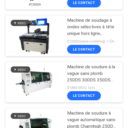
de production de PCB
VISITE
LE CONTACT
DIP
DE
Machine de soudage à
L'USINE
23
ondes sélectives à tête
unique hors ligne,
Imprimante de
CONTRÔLE
contrôle PC industriel
$10600(wave soldering) + $4000 (Nitrogen machine) MOQ:1 pièces
pochoir
200B
QUALITÉ
LE CONTACT
Machine de soudure à la
CONTACTEZ-
vague sans plomb
NOUS
250DS 300DS 350DS
34
avec convoyage
$5460 MOQ:1pcs
automatique pour ligne
Four de ré-
NOUVELLES
LE CONTACT
de production DIP de
PCB
écoulement de SMT
Machine de soudure à
SHOPPING
vague automatique sans
ON
plomb Charmhigh 250DS