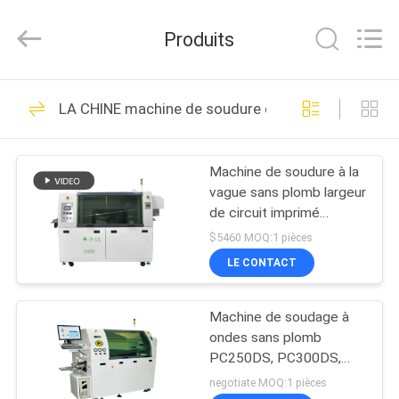
-
2026
CHARMHIGH
Produits
TECHNOLOGY
LIMITED.
All
Rights
MAISON
Reserved.
74
LA CHINE machine de soudure de vague
Machine de
PRODUITS
transfert de SMT
Machine de soudure à la
vague sans plomb largeur
VIDÉOS
de circuit imprimé
250mm ligne de
$5460 MOQ:1 pièces
production DIP
À
LE CONTACT
37
PROPOS
Chaîne de
Machine de soudage à
DE
ondes sans plomb
NOUS
production de SMT
PC250DS, PC300DS,
PC350DS pour la ligne
negotiate MOQ:1 pièces