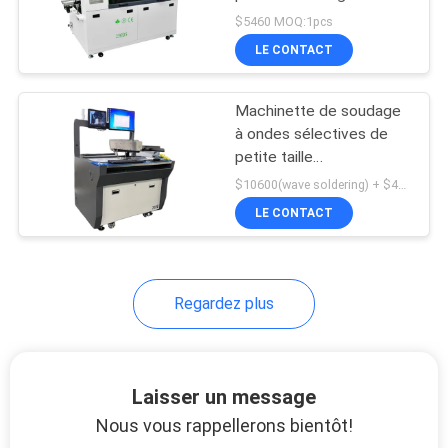
pour assemblage de
LINE
$5460 MOQ:1pcs
circuits imprimés
LE CONTACT
21
CARTE
Machinette de soudage
DU
Conducteur de SMT
à ondes sélectives de
SITE
petite taille
commandement PC
$10600(wave soldering) + $4000 (Nitrogen machine) MOQ:1 pièces
industriel à tête unique
LE CONTACT
POLITIQUE
hors ligne 200B
DE
21
CONFIDENTIALITÉ
Regardez plus
Petite machine de
SMT
Laisser un message
Nous vous rappellerons bientôt!