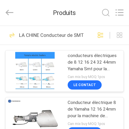
-
2026
CHARMHIGH
Produits
TECHNOLOGY
LIMITED.
All
Rights
MAISON
Reserved.
74
LA CHINE Conducteur de SMT
Machine de
PRODUITS
transfert de SMT
conducteurs électriques
de 8 12 16 24 32 44mm
VIDÉOS
Yamaha Smt pour la
machine de transfert de
Can mix buy MOQ:1pcs
YV YG
À
LE CONTACT
37
PROPOS
Chaîne de
Conducteur électrique 8
DE
de Yamaha 12 16 24mm
NOUS
production de SMT
pour la machine de
transfert de DIY, machine
Can mix buy MOQ:1pcs