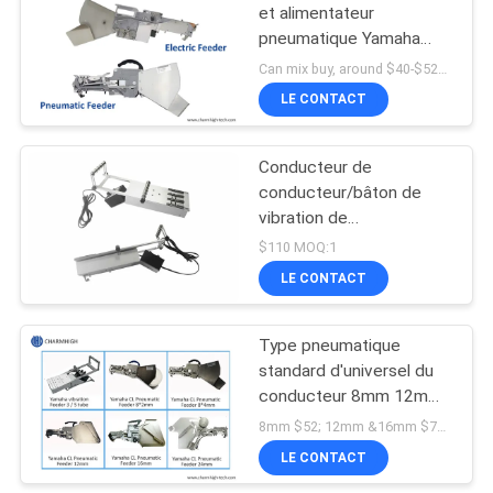
et alimentateur
pneumatique Yamaha
19
pour CHM-551, CHM-
Can mix buy, around $40-$520 MOQ:1 pièces
650 Pick and Place
machine de
LE CONTACT
Machine
transfert de smd
Conducteur de
conducteur/bâton de
vibration de
Yamaha/conducteur de
$110 MOQ:1
tube pour le tube IC SMT
LE CONTACT
8
CHMT761P6
Chaîne de montage
Type pneumatique
standard d'universel du
de carte PCB
conducteur 8mm 12mm
16mm 24mm de SMT de
8mm $52; 12mm &16mm $70 ; 24mm $220 MOQ:1
CL de Yamaha
LE CONTACT