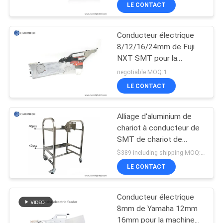
de Charmhigh SMT
VISITE
LE CONTACT
DE
Conducteur électrique
L'USINE
23
8/12/16/24mm de Fuji
NXT SMT pour la
Imprimante de
CONTRÔLE
machine 863 de
negotiable MOQ:1
pochoir
transfert de Charmhigh
QUALITÉ
LE CONTACT
CHM-860 861
Alliage d'aluminium de
CONTACTEZ-
chariot à conducteur de
NOUS
SMT de chariot de
34
stockage solides
$389 including shipping MOQ:1pcs
solubles Matieral pour la
Four de ré-
NOUVELLES
LE CONTACT
machine de Yamaha YV
écoulement de SMT
Conducteur électrique
SHOPPING
8mm de Yamaha 12mm
ON
16mm pour la machine