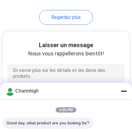
10
Regardez plus
Accessoires de SMT
Laisser un message
Nous vous rappellerons bientôt!
6
machine de soudure
Charmhigh
de vague
3:46 PM
Good day, what product are you looking for?