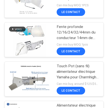
de transfert de DIY SMT
LINE
Can mix buy MOQ:1PCS
LE CONTACT
21
CARTE
Fente profonde
DU
Conducteur de SMT
12/16/24/32/44mm du
SITE
conducteur 14mm de
Chip Mounter Yamaha
Can mix buy MOQ:1pcs
Smt Electric
LE CONTACT
POLITIQUE
DE
Touch Pot (sans fil)
21
CONFIDENTIALITÉ
alimentateur électrique
Petite machine de
Yamaha pour Charmhigh
CHM-551 SMD
Can mix buy, around $125-$520 MOQ:1pcs
SMT
LE CONTACT
Alimentateur électrique