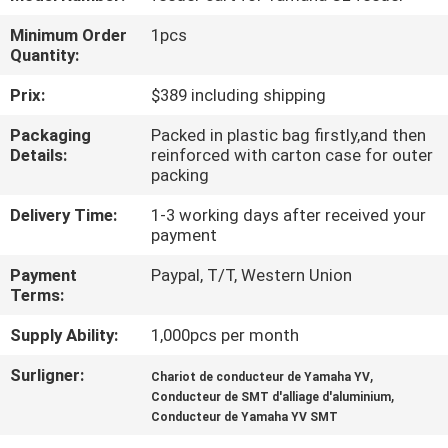
VISITE
Minimum Order
1pcs
DE
Quantity:
L'USINE
Prix:
$389 including shipping
Packaging
Packed in plastic bag firstly,and then
CONTRÔLE
Details:
reinforced with carton case for outer
QUALITÉ
packing
Delivery Time:
1-3 working days after received your
payment
CONTACTEZ-
NOUS
Payment
Paypal, T/T, Western Union
Terms:
Supply Ability:
1,000pcs per month
NOUVELLES
Surligner:
,
Chariot de conducteur de Yamaha YV
,
Conducteur de SMT d'alliage d'aluminium
SHOPPING
Conducteur de Yamaha YV SMT
ON