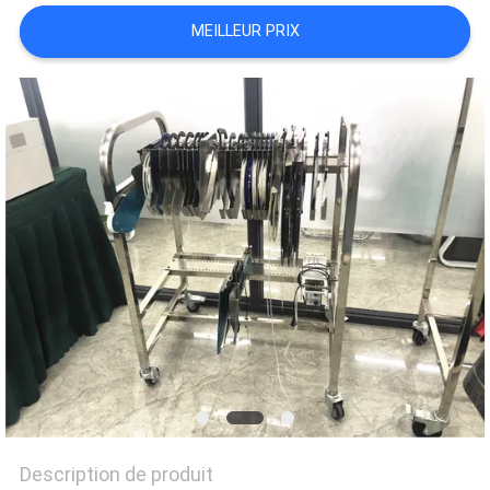
LINE
MEILLEUR PRIX
CARTE
DU
SITE
POLITIQUE
DE
CONFIDENTIALITÉ
Description de produit