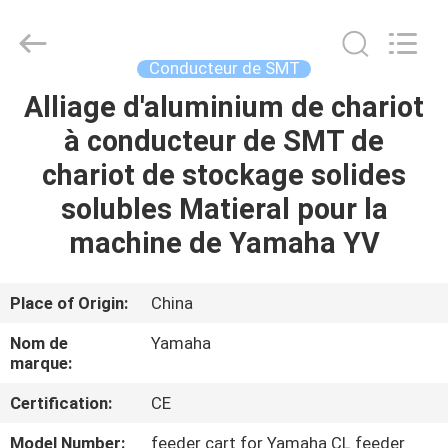
-
2026
CHARMHIGH
TECHNOLOGY
LIMITED.
Conducteur de SMT
All
Rights
Alliage d'aluminium de chariot
MAISON
Reserved.
à conducteur de SMT de
PRODUITS
chariot de stockage solides
solubles Matieral pour la
VIDÉOS
machine de Yamaha YV
À
Place of Origin:
China
PROPOS
Nom de
Yamaha
DE
marque:
NOUS
Certification:
CE
Model Number:
feeder cart for Yamaha CL feeder