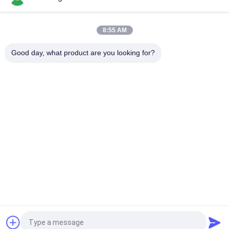
Conducteur électrique 8 de Yamaha 12 16 24mm pour la
machine de transfert de DIY, machine de Charmhigh SMT
8:55 AM
Conducteur électrique 8/12/16/24mm de Fuji NXT SMT pour
la machine 863 de transfert de Charmhigh CHM-860 861
Good day, what product are you looking for?
Catégories populaires
Tous
Machine De 
Chaîne De 
Transfert De SMT
Production De SMT
Imprimante De 
Four De Ré-
Pochoir
Écoulement De SMT
Petite Machine De 
Conducteur De SMT
SMT
Machine De 
Chaîne De Montage 
Transfert De Smd
De Carte PCB
Demandez un devis