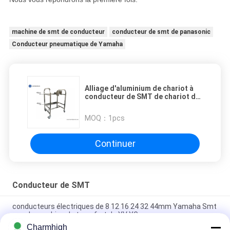
machine de smt de conducteur
conducteur de smt de panasonic
Conducteur pneumatique de Yamaha
Alliage d'aluminium de chariot à
conducteur de SMT de chariot de
stockage solides solubles
Matieral pour la machine de
MOQ：
1pcs
Yamaha YV
Continuer
Conducteur de SMT
conducteurs électriques de 8 12 16 24 32 44mm Yamaha Smt
pour la machine de transfert de YV YG
Charmhigh