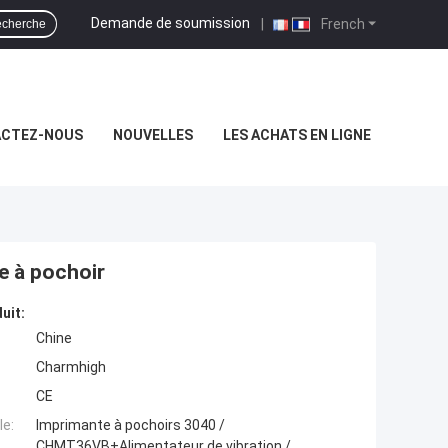
Demande de soumission
|
French
cherche
CTEZ-NOUS
NOUVELLES
LES ACHATS EN LIGNE
e à pochoir
uit:
Chine
Charmhigh
CE
e:
Imprimante à pochoirs 3040 /
CHMT36VB+Alimentateur de vibration /