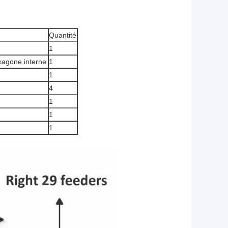
Quantité
1
xagone interne
1
1
4
1
1
1