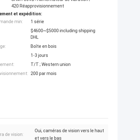
420 Réapprovisionnement
ement et expédition:
mande min:
1 série
$4600~$5000 including shipping
DHL
ge:
Boîte en bois
1-3 jours
iement:
T/T ; Western union
ovisionnement:
200 par mois
Oui, caméras de vision vers le haut
a de vision:
et vers le bas