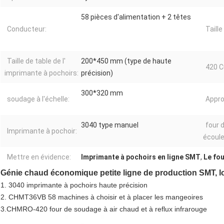
58 pièces d'alimentation + 2 têtes
Conducteur:
Taill
Taille de table de l'
200*450 mm (type de haute
420 Cu
imprimante à pochoirs:
précision)
300*320 mm
soudage à l'échelle:
Appro
3040 type manuel
four d
Imprimante à pochoir:
écoul
Mettre en évidence:
Imprimante à pochoirs en ligne SMT
,
Le fou
Génie chaud économique petite ligne de production SMT, l
1. 3040 imprimante à pochoirs haute précision
2. CHMT36VB 58 machines à choisir et à placer les mangeoires
3.CHMRO-420 four de soudage à air chaud et à reflux infrarouge