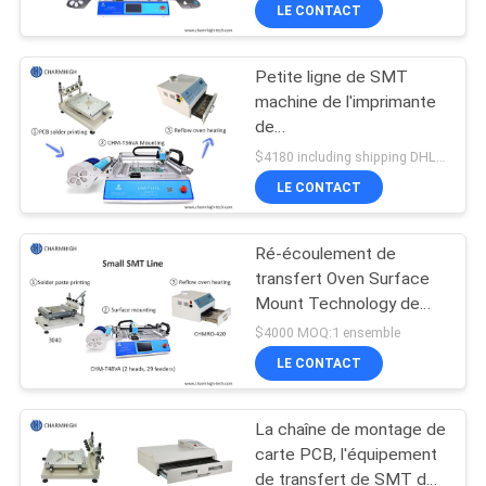
dessus de Tableau de
VISITE
LE CONTACT
Chmt48vb
DE
Petite ligne de SMT
L'USINE
23
machine de l'imprimante
de
Imprimante de
CONTRÔLE
pochoir/CHMT36VA/four
$4180 including shipping DHL MOQ:1 ensemble
pochoir
de transfert 420 de ré-
QUALITÉ
LE CONTACT
écoulement
Ré-écoulement de
CONTACTEZ-
transfert Oven Surface
NOUS
Mount Technology de
34
l'équipement 2500w de
$4000 MOQ:1 ensemble
SMT
Four de ré-
NOUVELLES
LE CONTACT
écoulement de SMT
La chaîne de montage de
SHOPPING
carte PCB, l'équipement
ON
de transfert de SMT de