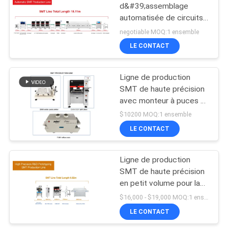
d&#39;assemblage
automatisée de circuits
19
imprimés de haute
negotiable MOQ:1 ensemble
précision pour la
machine de
LE CONTACT
fabrication à grande
transfert de smd
échelle
Ligne de production
SMT de haute précision
avec monteur à puces à
4 têtes et four de reflux
$10200 MOQ:1 ensemble
à 6 zones de
LE CONTACT
8
température pour
l'assemblage de PCB
Chaîne de montage
Ligne de production
SMT de haute précision
de carte PCB
en petit volume pour la
R&D et le prototypage
$16,000 - $19,000 MOQ:1 ensemble
en interne
LE CONTACT