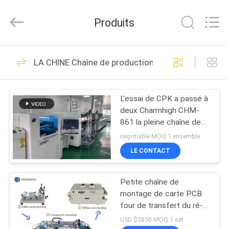
-
2026
CHARMHIGH
Produits
TECHNOLOGY
LIMITED.
All
Rights
MAISON
Reserved.
74
LA CHINE Chaîne de production de SMT
Machine de
PRODUITS
transfert de SMT
L'essai de CPK a passé à
deux Charmhigh CHM-
VIDÉOS
861 la pleine chaîne de
production de SMT
negotiable MOQ:1 ensemble
IPC9850 26000cph
À
LE CONTACT
37
PROPOS
Chaîne de
Petite chaîne de
DE
montage de carte PCB
NOUS
production de SMT
four de transfert du ré-
écoulement T961 de
USD $5850 MOQ:1 set