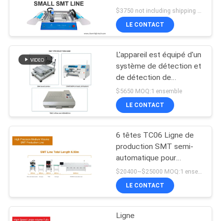
production par lots,
LINE
$3750 not including shipping MOQ:1 ensemble
technologie extérieure
LE CONTACT
de bâti
21
CARTE
L'appareil est équipé d'un
DU
Conducteur de SMT
système de détection et
SITE
de détection de
déchets, d'un système
$5650 MOQ:1 ensemble
de détection et de
LE CONTACT
POLITIQUE
détection de déchets,
DE
d'un système de
détection et de
6 têtes TC06 Ligne de
21
CONFIDENTIALITÉ
détection de déchets et
production SMT semi-
Petite machine de
d'un système de
automatique pour
détection et de
l'assemblage de PCB et
$20400~$25000 MOQ:1 ensemble
SMT
détection de déchets.
la fabrication de PCBA
LE CONTACT
Ligne