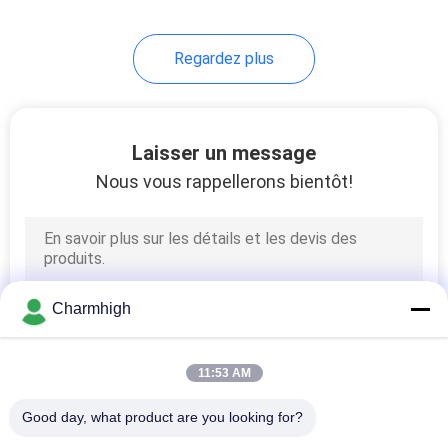
10
Regardez plus
Accessoires de SMT
Laisser un message
Nous vous rappellerons bientôt!
6
machine de soudure
Charmhigh
de vague
11:53 AM
Good day, what product are you looking for?