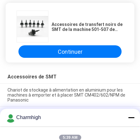
Accessoires de transfert noirs de
SMT de la machine 501-507 de
Charmhigh SMT de bec de Juki
Continuer
Accessoires de SMT
Chariot de stockage à alimentation en aluminium pour les
machines à emporter et à placer SMT CM402/602/NPM de
Panasonic
Coupeuse automatique de ruban à bobines SMT CHM-780,
Charmhigh
machine de découpe de ruban à main libre pour la machine de
sélection et de placement SMT
Conducteur de vibration/conducteur de bâton/conducteur de
5:39 AM