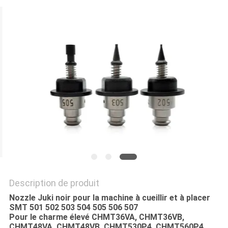
LINE
CARTE
DU
SITE
POLITIQUE
DE
CONFIDENTIALITÉ
Description de produit
Nozzle Juki noir pour la machine à cueillir et à placer
SMT 501 502 503 504 505 506 507
Pour le charme élevé CHMT36VA, CHMT36VB,
CHMT48VA, CHMT48VB, CHMT530P4, CHMT560P4