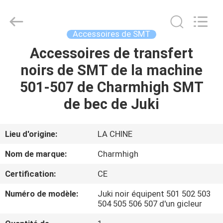
-
2026
CHARMHIGH
TECHNOLOGY
LIMITED.
Accessoires de SMT
All
Rights
Accessoires de transfert
MAISON
Reserved.
noirs de SMT de la machine
PRODUITS
501-507 de Charmhigh SMT
de bec de Juki
VIDÉOS
Lieu d'origine:
LA CHINE
À
Nom de marque:
Charmhigh
PROPOS
Certification:
CE
DE
Numéro de modèle:
Juki noir équipent 501 502 503
NOUS
504 505 506 507 d'un gicleur