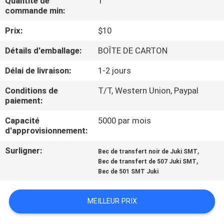
Quantité de
1
VISITE
commande min:
DE
Prix:
$10
L'USINE
Détails d'emballage:
BOÎTE DE CARTON
CONTRÔLE
Délai de livraison:
1-2 jours
QUALITÉ
Conditions de
T/T, Western Union, Paypal
paiement:
CONTACTEZ-
Capacité
5000 par mois
d'approvisionnement:
NOUS
Surligner:
,
Bec de transfert noir de Juki SMT
,
Bec de transfert de 507 Juki SMT
NOUVELLES
Bec de 501 SMT Juki
SHOPPING
MEILLEUR PRIX
ON