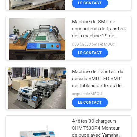
conducteurs 2
VISITE
LE CONTACT
DE
Machine de SMT de
L'USINE
conducteurs de transfert
de la machine 29 de
CONTRÔLE
CHMT36 SMT SMD LED
USD $2300 per set MOQ:1
petite
QUALITÉ
LE CONTACT
Machine de transfert du
CONTACTEZ-
dessus SMD LED SMT
NOUS
de Tableau de têtes de
Charmhigh 4
negotiable MOQ:1
NOUVELLES
LE CONTACT
4 têtes 30 chargeurs
SHOPPING
CHMT530P4 Monteur
ON
de puce avec Yamaha