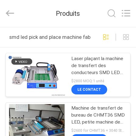
-
2026
CHARMHIGH
Produits
TECHNOLOGY
LIMITED.
All
Rights
MAISON
Reserved.
smd led pick and place machine fabrication en ligne
PRODUITS
Laser plaçant la machine
de transfert des
VIDÉOS
conducteurs SMD LED
des têtes 29 de
$2800 MOQ:1 unité
CHMT36 SMT 2
À
LE CONTACT
PROPOS
Machine de transfert de
DE
bureau de CHMT36 SMD
NOUS
LED, petite machine de
SMT de 29 têtes des
$2600 for CHMT36 + 3040 Stencil printer MOQ:1 unité