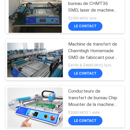
bureau de CHMT36
SMD, laser de machine
de support de LED Smd
$2300 MOQ:1pcs
plaçant la petite machine
LE CONTACT
de SMT
Machine de transfert de
Charmhigh Homemade
SMD de fabricant pour
LED, dispositif extérieur
$4100 & $4600 MOQ:1pcs
de bâti de SMD
LE CONTACT
Conducteurs de
transfert de bureau Chip
Mounter de la machine
29 de CHMT36 SMT
$2000 MOQ:1 unité
SMD LED
LE CONTACT