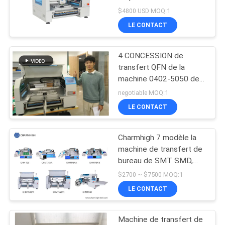
chargeur SMD machine
LINE
$4800 USD MOQ:1
de prise et de place
LE CONTACT
CARTE
4 CONCESSION de
DU
transfert QFN de la
SITE
machine 0402-5050 des
conducteurs SMD des
negotiable MOQ:1
têtes CHMT530P4
LE CONTACT
POLITIQUE
Yamaha
DE
Charmhigh 7 modèle la
CONFIDENTIALITÉ
machine de transfert de
bureau de SMT SMD,
petite machine assortie
$2700 ~ $7500 MOQ:1
de carte PCB
LE CONTACT
Machine de transfert de