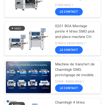
automatique CPK≥1.0
LINE
$7800 MOQ:1
LE CONTACT
CARTE
0201 BGA Montage
DU
petite 4 têtes SMD pick
SITE
and place machine CHM-
551 CPK≥1.0
$7800 & $8200 MOQ:1
LE CONTACT
POLITIQUE
DE
Machine de transfert de
CONFIDENTIALITÉ
Charmhigh SMD,
prototypage de modèles
de la machine 8 de
$2000~$6000 MOQ:1
placement de SMT
LE CONTACT
Charmhigh 4 têtes