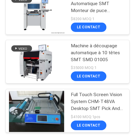
Automatique SMT
Monteur de puce
Assemblage de PCB
$8200 MOQ:1
SMD Machine de
LE CONTACT
sélection et de
placement
Machine à découpage
automatique à 10 têtes
SMT SMD 01005
$35000 MOQ:1
LE CONTACT
Full Touch Screen Vision
System CHM-T48VA
Desktop SMT Pick And
Place Machine PNP
$4100 MOQ:1pcs
Machine CE Small SMT
LE CONTACT
Machine