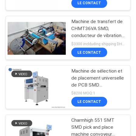
VISITE
LE CONTACT
DE
Machine de transfert de
L'USINE
CHMT36VA SMD,
conducteur de vibration
CONTRÔLE
d'équipement de
$3300 inclduding shipping DHL MOQ:1pcs
placement de Smt de
QUALITÉ
LE CONTACT
dessus de Tableau
Machine de sélection et
CONTACTEZ-
de placement universelle
NOUS
de PCB SMD
entièrement automatique
$8200 MOQ:1
avec base CHM-551
NOUVELLES
LE CONTACT
Charmhigh 551 SMT
SHOPPING
SMD pick and place
ON
machine convoyeur