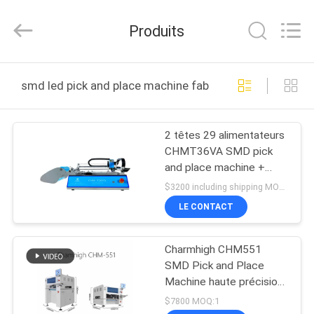
-
2026
CHARMHIGH
Produits
TECHNOLOGY
LIMITED.
All
Rights
MAISON
Reserved.
smd led pick and place machine fabrication en ligne
PRODUITS
2 têtes 29 alimentateurs
CHMT36VA SMD pick
VIDÉOS
and place machine +
deux caméras CCD + PC
$3200 including shipping MOQ:1
externe
À
LE CONTACT
PROPOS
Charmhigh CHM551
DE
SMD Pick and Place
NOUS
Machine haute précision
pour le 0201 / QFN / BGA
$7800 MOQ:1