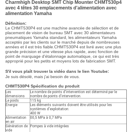
Charmhigh Desktop SMT Chip Mounter CHMT530p4
avec 4 têtes 30 emplacements d'alimentation avec
alimentation Yamaha
Définition:
Le CHMT530P4 est une machine avancée de sélection et de
placement de vision de bureau SMT avec 30 alimentateurs
pneumatiques Yamaha standard, les alimentateurs Yamaha
acceptés par les clients sur le marché depuis de nombreuses
années et il est très fiable.CHMT530P4 est livré avec une plus
grande précision et une vitesse plus rapide, avec fonction de
point de marquage d'étalonnage automatique, ce qui est très
approprié pour les petits et moyens lots de fabrication SMT.
S'il vous plaît trouver la vidéo dans le lien Youtube:
Je suis désolé, mais j'ai besoin de vous.
CHMT530P4 Spécification du produit
Les
Le nombre de points d'intervention est déterminé par le
dimensions
nombre de points d'intervention.
Le poids
115 kg
Énergie
Les éléments suivants doivent être utilisés pour les
systèmes d'exploitation:
400 W
Alimentation
00,5 MPa à 0,7 MPa
en air
Génération de
Pompes à vide intégrées
vide