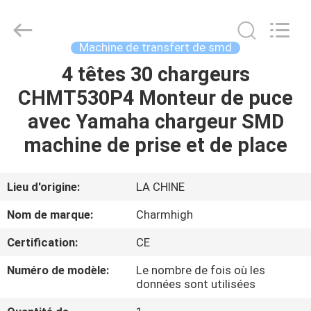
-
2026
CHARMHIGH
TECHNOLOGY
LIMITED.
Machine de transfert de smd
All
Rights
4 têtes 30 chargeurs
MAISON
Reserved.
CHMT530P4 Monteur de puce
PRODUITS
avec Yamaha chargeur SMD
machine de prise et de place
VIDÉOS
Lieu d'origine:
LA CHINE
À
Nom de marque:
Charmhigh
PROPOS
Certification:
CE
DE
Numéro de modèle:
Le nombre de fois où les
NOUS
données sont utilisées