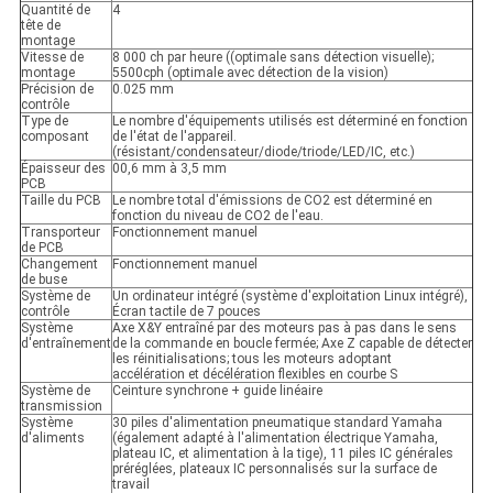
Quantité de
4
tête de
montage
Vitesse de
8 000 ch par heure ((optimale sans détection visuelle);
montage
5500cph (optimale avec détection de la vision)
Précision de
0.025 mm
contrôle
Type de
Le nombre d'équipements utilisés est déterminé en fonction
composant
de l'état de l'appareil.
(résistant/condensateur/diode/triode/LED/IC, etc.)
Épaisseur des
00,6 mm à 3,5 mm
PCB
Taille du PCB
Le nombre total d'émissions de CO2 est déterminé en
fonction du niveau de CO2 de l'eau.
Transporteur
Fonctionnement manuel
de PCB
Changement
Fonctionnement manuel
de buse
Système de
Un ordinateur intégré (système d'exploitation Linux intégré),
contrôle
Écran tactile de 7 pouces
Système
Axe X&Y entraîné par des moteurs pas à pas dans le sens
d'entraînement
de la commande en boucle fermée; Axe Z capable de détecter
les réinitialisations; tous les moteurs adoptant
accélération et décélération flexibles en courbe S
Système de
Ceinture synchrone + guide linéaire
transmission
Système
30 piles d'alimentation pneumatique standard Yamaha
d'aliments
(également adapté à l'alimentation électrique Yamaha,
plateau IC, et alimentation à la tige), 11 piles IC générales
préréglées, plateaux IC personnalisés sur la surface de
travail