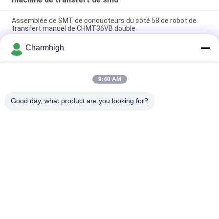
Assemblée de SMT de conducteurs du côté 58 de robot de
transfert manuel de CHMT36VB double
Charmhigh
2 robot de transfert tout des conducteurs CHMT48VB
Benchtop SMD des têtes 58 dans un Chip Mounter
Compacte industriel SMD machine de sélection et de
9:40 AM
placement TC06 monteur de puce pour la ligne d'assemblage
de PCB
Good day, what product are you looking for?
Catégories populaires
Tous
Machine De 
Chaîne De 
Transfert De SMT
Production De SMT
Imprimante De 
Four De Ré-
Pochoir
Écoulement De SMT
Petite Machine De 
Conducteur De SMT
SMT