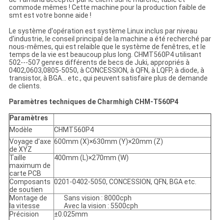
commode mêmes ! Cette machine pour la production faible de
smt est votre bonne aide !
Le système d'opération est système Linux inclus par niveau
d'industrie, le conseil principal de la machine a été recherché par
nous-mêmes, qui est relaible que le système de fenêtres, et le
temps de la vie est beaucoup plus long. CHMT560P4 utilisant
502---507 genres différents de becs de Juki, appropriés à
0402,0603,0805-5050, à CONCESSION, à QFN, à LQFP, à diode, à
transistor, à BGA… etc., qui peuvent satisfaire plus de demande
de clients.
Paramètres techniques de Charmhigh CHM-T560P4
Paramètres
Modèle
CHMT560P4
Voyage d'axe
600mm (X)×630mm (Y)×20mm (Z)
de XYZ
Taille
400mm (L)×270mm (W)
maximum de
carte PCB
Composants
0201-0402-5050, CONCESSION, QFN, BGA etc.
de soutien
Montage de
Sans vision : 8000cph
la vitesse
Avec la vision : 5500cph
Précision
±0.025mm