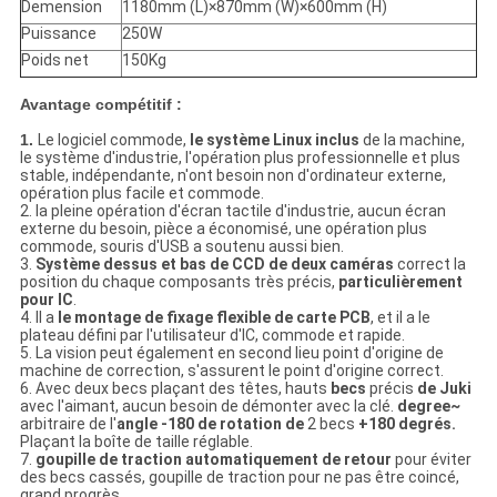
Demension
1180mm (L)×870mm (W)×600mm (H)
Puissance
250W
Poids net
150Kg
Avantage compétitif :
1.
Le logiciel commode,
le système Linux inclus
de la machine,
le système d'industrie, l'opération plus professionnelle et plus
stable, indépendante, n'ont besoin non d'ordinateur externe,
opération plus facile et commode.
2. la pleine opération d'écran tactile d'industrie, aucun écran
externe du besoin, pièce a économisé, une opération plus
commode, souris d'USB a soutenu aussi bien.
3.
Système dessus et bas de CCD de deux caméras
correct la
position du chaque composants très précis,
particulièrement
pour IC
.
4. Il a
le montage de fixage flexible de carte PCB
, et il a le
plateau défini par l'utilisateur d'IC, commode et rapide.
5. La vision peut également en second lieu point d'origine de
machine de correction, s'assurent le point d'origine correct.
6. Avec deux becs plaçant des têtes, hauts
becs
précis
de Juki
avec l'aimant, aucun besoin de démonter avec la clé.
degree~
arbitraire de l'
angle -180 de rotation de
2 becs
+180 degrés.
Plaçant la boîte de taille réglable.
7.
goupille de traction automatiquement de retour
pour éviter
des becs cassés, goupille de traction pour ne pas être coincé,
grand progrès.