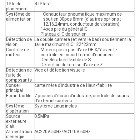
Tête de
4 têtes
placement
Système de
Conducteur pneumatique maximum de
alimentation
soutien 30pcs 8mm (d'autres options :
12,16,24mm, conducteur de vibration)
14pcs pile du général IC
Plateau d'IC de soutien
Détection de
La double caméra (et vers le bas) soutiennent la
vision
taille maximum d'IC : 22*22mm
Contrôle de
Moteur pas à pas d'axe DE X/Y avec le
moteur
contrôle en circuit fermé d'encodeur
Décélération flexible de S
Détection de remise d'axe de Z
Détection de
Vide et détection visuelle
fuite de
composants
Conseil
carte mère d'industrie de Haut-fiabilité
principal
Écran tactile
7 pouces d'écran d'industrie, contrôle de souris
d'externel soutenu
Système
Système Linux inclus
d'opération
Source
0.5MPa
extérieure
d'air
Alimentation
AC220V 50Hz/AC110V 60Hz
d'énergie