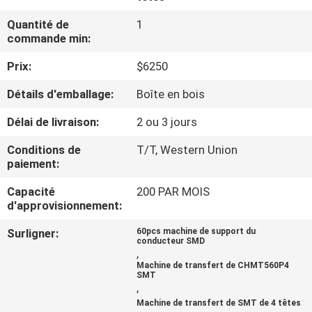
VISITE
Quantité de
1
DE
commande min:
L'USINE
Prix:
$6250
Détails d'emballage:
Boîte en bois
CONTRÔLE
QUALITÉ
Délai de livraison:
2 ou 3 jours
Conditions de
T/T, Western Union
paiement:
CONTACTEZ-
NOUS
Capacité
200 PAR MOIS
d'approvisionnement:
Surligner:
60pcs machine de support du
NOUVELLES
conducteur SMD
,
Machine de transfert de CHMT560P4
SMT
SHOPPING
,
ON
Machine de transfert de SMT de 4 têtes