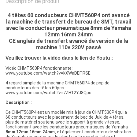
Description de produit
4 têtes 60 conducteurs CHMT560P4 ont avancé
la machine de transfert de bureau de SMT, travail
avec le conducteur pneumatique 8mm de Yamaha
12mm 16mm 24mm
CE anglais de transfert avancé de version de la
machine 110v 220V passé
Veuillez trouver la vidéo dans le lien de Youtu :
Vidéo CHMT560P4 fonctionnante :
www.youtube.com/watch?v=kXWaDEFIRSE
4 regard simple de la machine CHMT560P4 de pnp de
conducteurs des têtes 60pcs :
www.youtube.com/watch?v=7ZH12YJ8Qpo
Description :
Ce CHMT560P4 est un modèle mis à jour de CHMT530P4 qui a
60 conducteurs avec le placement de bec de Juki de 4 têtes,
plus de matériel soutenu avec le support à grande vitesse,
fonctionnant avec les
conducteurs
pneumatiques
de
Yamaha
8mm 12mm 16mm 24mm,
et également conducteur de vibration
de Yamaha accepter par le client sur le marché, table et