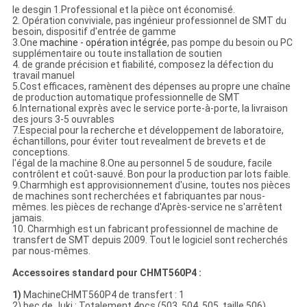
le desgin 1.Professional et la pièce ont économisé.
2. Opération conviviale, pas ingénieur professionnel de SMT du
besoin, dispositif d'entrée de gamme
3.One
machine - opération intégrée
, pas pompe du besoin ou PC
supplémentaire ou toute installation de soutien
4. de grande précision et fiabilité, composez la défection du
travail manuel
5.Cost efficaces, ramènent des dépenses au propre une chaîne
de production automatique professionnelle de SMT
6.International exprès avec le service porte-à-porte, la livraison
des jours 3-5 ouvrables
7.Especial pour la recherche et développement de laboratoire,
échantillons, pour éviter tout revealment de brevets et de
conceptions.
l'égal de la machine 8.One au personnel 5 de soudure, facile
contrôlent et coût-sauvé. Bon pour la production par lots faible.
9.Charmhigh est approvisionnement d'usine, toutes nos pièces
de machines sont recherchées et fabriquantes par nous-
mêmes. les pièces de rechange d'Après-service ne s'arrêtent
jamais.
10. Charmhigh est un fabricant professionnel de machine de
transfert de SMT depuis 2009. Tout le logiciel sont recherchés
par nous-mêmes.
Accessoires standard pour CHMT560P4 :
1)
MachineCHMT560P4 de transfert : 1
2) bec de Juki : Totalement 4pcs (503, 504, 505, taille 506)