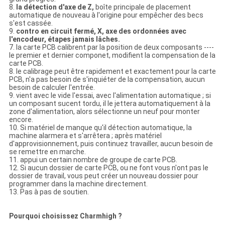
8.
la détection d'axe de Z,
boîte principale de placement
automatique de nouveau à l'origine pour empêcher des becs
s'est cassée.
9.
contro en circuit fermé, X, axe des ordonnées avec
l'encodeur, étapes jamais lâches.
7. la carte PCB calibrent par la position de deux composants ----
le premier et dernier componet, modifient la compensation de la
carte PCB.
8. le calibrage peut être rapidement et exactement pour la carte
PCB, n'a pas besoin de s'inquiéter de la compensation, aucun
besoin de calculer l'entrée.
9. vient avec le vide l'essai, avec l'alimentation automatique ; si
un composant sucent tordu, il le jettera automatiquement à la
zone d'alimentation, alors sélectionne un neuf pour monter
encore.
10. Si matériel de manque qu'il détection automatique, la
machine alarmera et s'arrêtera ; après matériel
d'approvisionnement, puis continuez travailler, aucun besoin de
se remettre en marche.
11. appui un certain nombre de groupe de carte PCB.
12. Si aucun dossier de carte PCB, ou ne font vous n'ont pas le
dossier de travail, vous peut créer un nouveau dossier pour
programmer dans la machine directement.
13. Pas à pas de soutien.
Pourquoi choisissez Charmhigh ?