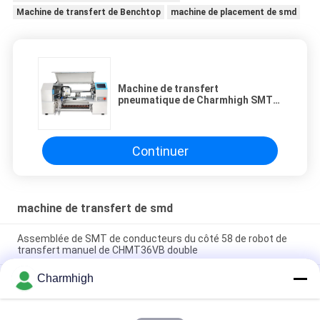
Machine de transfert de Benchtop
machine de placement de smd
Machine de transfert
pneumatique de Charmhigh SMT
de 4 des têtes 60pcs conducteurs
du conducteur CHMT560P4
Yamaha
Continuer
machine de transfert de smd
Assemblée de SMT de conducteurs du côté 58 de robot de
transfert manuel de CHMT36VB double
Charmhigh
2 robot de transfert tout des conducteurs CHMT48VB
Benchtop SMD des têtes 58 dans un Chip Mounter
Compacte industriel SMD machine de sélection et de