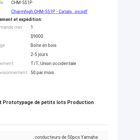
e:
CHM-551P
Charmhigh CHM-551P - Catalo...og.pdf
ement et expédition:
mande min:
1
$9000
ge:
Boîte en bois
2-5 jours
iement:
T/T, Union occidentale
ovisionnement:
50 par mois
 Prototypage de petits lots Production
conducteurs de 50pcs Yamaha