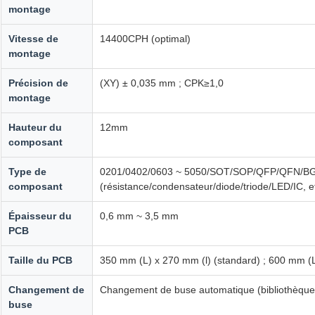
montage
Vitesse de
14400CPH (optimal)
montage
Précision de
(XY) ± 0,035 mm ; CPK≥1,0
montage
Hauteur du
12mm
composant
Type de
0201/0402/0603 ~ 5050/SOT/SOP/QFP/QFN/BGA
composant
(résistance/condensateur/diode/triode/LED/IC,
Épaisseur du
0,6 mm ~ 3,5 mm
PCB
Taille du PCB
350 mm (L) x 270 mm (l) (standard) ; 600 mm (L
Changement de
Changement de buse automatique (bibliothèque 
buse