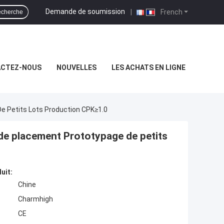
Demande de soumission
|
French
cherche
CTEZ-NOUS
NOUVELLES
LES ACHATS EN LIGNE
e Petits Lots Production CPK≥1.0
e placement Prototypage de petits
uit:
Chine
Charmhigh
CE