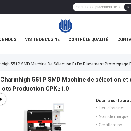
Re
DE NOUS
VISITE DE L'USINE
CONTRÔLE QUALITÉ
CONTA
high 551P SMD Machine De Sélection Et De Placement Prototypage D
Charmhigh 551P SMD Machine de sélection et d
lots Production CPK≥1.0
Détails sur le prod
Lieu d'origine:
Nom de marque:
Certification: