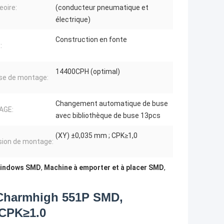
oire:
(conducteur pneumatique et
électrique)
Construction en fonte
:
14400CPH (optimal)
se de montage:
Changement automatique de buse
AGE:
avec bibliothèque de buse 13pcs
(XY) ±0,035 mm ; CPK≥1,0
sion de montage:
 Windows SMD
,
Machine à emporter et à placer SMD
,
 Charmhigh 551P SMD,
 CPK≥1.0