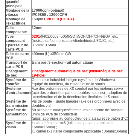
quantité
principale
Montage de la
17000cph (optimal)
vitesse
IPC9850 : 12000CPH
Montage de
±60μm
CPK≥1.0 (DE X/Y)
l'exactitude
Taille
12mm
composante
Type
0201
/0402/0603~5050/SOT/SOP/QFP/QFN/BGA, etc.
composant
(résistance/condensateur/diode/triode/LED/IC, etc.)
Épaisseur de
0.6mm~3.5mm
carte PCB
Taille de carte
400mm (L) x350mm (W)
PCB
Transport de
transport 3-section-rail automatique
carte PCB
Changement
Changement automatique de bec (bibliothèque de bec
de bec
19-hole)
Système de
Ordinateur industriel intégré (système de Windows)
contrôle
équipé du moniteur, du clavier, et de la souris
Système
Axe des ordonnées de X& conduit par les moteurs servo
d'entraînement
(axe des ordonnées par de doubles moteurs) ; adoption de
l'accélération et de la décélération flexibles de S-courbe
Système de
Vis de boule + guide linéaire (axe des ordonnées avec de
transmission
doubles vis)
Système de
50
piles pneumatiques/électriques de norme de Yamaha
alimentation
8mm de
PCs
de conducteur
(aussi approprié au conducteur de plateau et de bâton d'IC)
Système de
Instantané camerax6 (taille composante applicable :
vision
16mmx16mm) ;
IC camerax1 (taille composante applicable : 36mmx36mm)