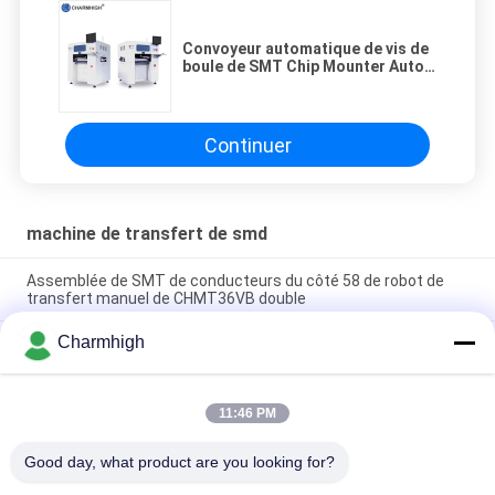
Convoyeur automatique de vis de
boule de SMT Chip Mounter Auto
Nozzle Change des têtes
17000cph 6
Continuer
machine de transfert de smd
Assemblée de SMT de conducteurs du côté 58 de robot de
transfert manuel de CHMT36VB double
Charmhigh
2 robot de transfert tout des conducteurs CHMT48VB
Benchtop SMD des têtes 58 dans un Chip Mounter
Compacte industriel SMD machine de sélection et de
11:46 PM
placement TC06 monteur de puce pour la ligne d'assemblage
de PCB
Good day, what product are you looking for?