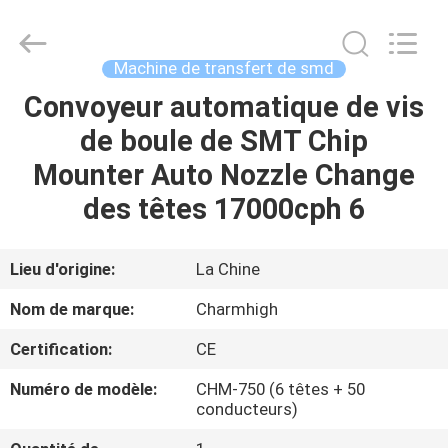
-
2026
CHARMHIGH
TECHNOLOGY
LIMITED.
Machine de transfert de smd
All
Rights
Convoyeur automatique de vis
MAISON
Reserved.
de boule de SMT Chip
PRODUITS
Mounter Auto Nozzle Change
des têtes 17000cph 6
VIDÉOS
Lieu d'origine:
La Chine
À
Nom de marque:
Charmhigh
PROPOS
Certification:
CE
DE
Numéro de modèle:
CHM-750 (6 têtes + 50
NOUS
conducteurs)