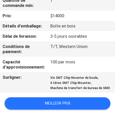
Quantité de
1
VISITE
commande min:
DE
Prix:
$14000
L'USINE
Détails d'emballage:
Boîte en bois
CONTRÔLE
Délai de livraison:
3-5 jours ouvrables
QUALITÉ
Conditions de
T/T, Western Union
paiement:
CONTACTEZ-
Capacité
100 par mois
d'approvisionnement:
NOUS
Surligner:
,
Vis SMT Chip Mounter de boule
,
6 têtes SMT Chip Mounter
NOUVELLES
Machine de transfert de bureau de SMD
SHOPPING
MEILLEUR PRIX
ON