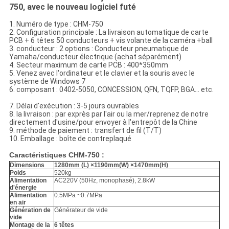
750, avec le nouveau logiciel futé
1. Numéro de type : CHM-750
2. Configuration principale : La livraison automatique de carte
PCB + 6 têtes 50 conducteurs + vis volante de la caméra +ball
3. conducteur : 2 options : Conducteur pneumatique de
Yamaha/conducteur électrique (achat séparément)
4. Secteur maximum de carte PCB : 400*350mm
5. Venez avec l'ordinateur et le clavier et la souris avec le
système de Windows 7
6. composant : 0402-5050, CONCESSION, QFN, TQFP, BGA… etc.
7. Délai d'exécution : 3-5 jours ouvrables
8. la livraison : par exprès par l'air ou la mer/reprenez de notre
directement d'usine/pour envoyer à l'entrepôt de la Chine
9. méthode de paiement : transfert de fil (T/T)
10. Emballage : boîte de contreplaqué
Caractéristiques CHM-750 :
Dimensions
1280mm (L) ×1190mm(W) ×1470mm(H)
Poids
520kg
Alimentation
AC220V (50Hz, monophasé), 2.8kW
d'énergie
Alimentation
0.5MPa ~0.7MPa
en air
Génération de
Générateur de vide
vide
Montage de la
6 têtes