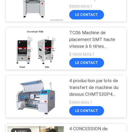
Assemblage de PCB
LINE
$8200 MOQ:1
SMD Machine de
LE CONTACT
sélection et de
21
CARTE
placement
TC06 Machine de
DU
Conducteur de SMT
placement SMT haute
SITE
vitesse à 6 têtes
étroites avec plateforme
$18000 MOQ:1
en fonte intégrée
LE CONTACT
POLITIQUE
DE
4 production par lots de
21
CONFIDENTIALITÉ
transfert de machine du
Petite machine de
dessus CHMT530P4
SMT de Tableau de
$5080 MOQ:1
SMT
conducteurs des têtes
LE CONTACT
30
4 CONCESSION de