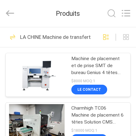
-
2026
CHARMHIGH
Produits
TECHNOLOGY
LIMITED.
All
Rights
MAISON
Reserved.
74
LA CHINE Machine de transfert de SMT
Machine de
PRODUITS
transfert de SMT
Machine de placement
et de prise SMT de
VIDÉOS
bureau Genius 4 têtes
CHM-650 avec 50
$8000 MOQ:1
alimentateurs
À
LE CONTACT
37
PROPOS
Chaîne de
Charmhigh TC06
DE
Machine de placement 6
NOUS
production de SMT
têtes Solution CMS
compacte et de haute
$18000 MOQ:1