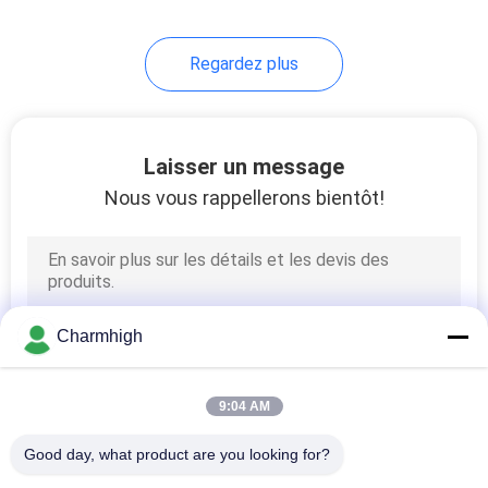
10
Regardez plus
Accessoires de SMT
Laisser un message
Nous vous rappellerons bientôt!
6
machine de soudure
Charmhigh
de vague
9:04 AM
Good day, what product are you looking for?