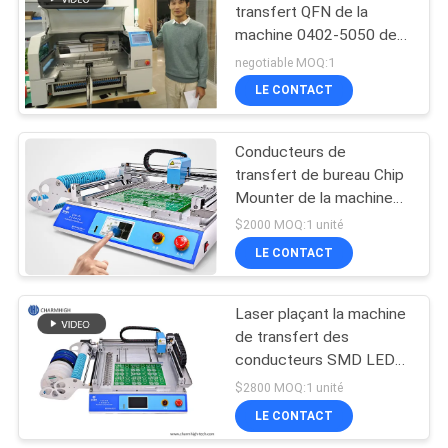
transfert QFN de la
machine 0402-5050 des
19
conducteurs SMD des
negotiable MOQ:1
têtes CHMT530P4
machine de
LE CONTACT
Yamaha
transfert de smd
Conducteurs de
transfert de bureau Chip
Mounter de la machine
29 de CHMT36 SMT
$2000 MOQ:1 unité
SMD LED
LE CONTACT
8
Chaîne de montage
Laser plaçant la machine
de transfert des
de carte PCB
conducteurs SMD LED
des têtes 29 de
$2800 MOQ:1 unité
CHMT36 SMT 2
LE CONTACT