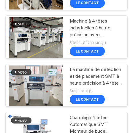
précision
VISITE
LE CONTACT
DE
Machine à 4 têtes
L'USINE
23
industrielles à haute
précision avec
Imprimante de
CONTRÔLE
échangeur automatique,
$7800~$8200 MOQ:1
pochoir
support 0201 BGA
QUALITÉ
LE CONTACT
La machine de détection
CONTACTEZ-
et de placement SMT à
NOUS
haute précision à 4 têtes
34
CHM-5510
$8200 MOQ:1
Four de ré-
NOUVELLES
LE CONTACT
écoulement de SMT
Charmhigh 4 têtes
SHOPPING
Automatique SMT
ON
Monteur de puce