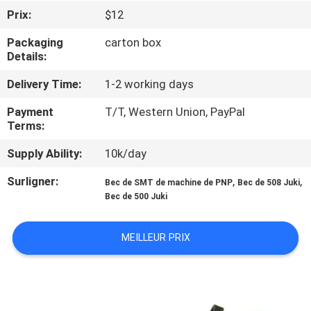
VISITE
Prix:
$12
DE
Packaging
carton box
L'USINE
Details:
Delivery Time:
1-2 working days
CONTRÔLE
Payment
T/T, Western Union, PayPal
QUALITÉ
Terms:
Supply Ability:
10k/day
CONTACTEZ-
Surligner:
,
,
Bec de SMT de machine de PNP
Bec de 508 Juki
NOUS
Bec de 500 Juki
NOUVELLES
MEILLEUR PRIX
SHOPPING
ON