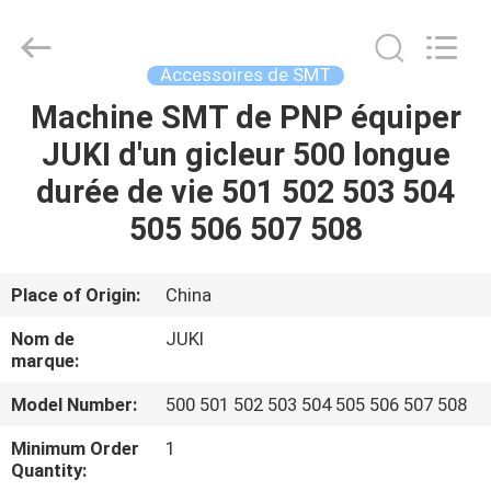
-
2026
CHARMHIGH
TECHNOLOGY
LIMITED.
Accessoires de SMT
All
Rights
Machine SMT de PNP équiper
MAISON
Reserved.
JUKI d'un gicleur 500 longue
PRODUITS
durée de vie 501 502 503 504
505 506 507 508
VIDÉOS
Place of Origin:
China
À
Nom de
JUKI
PROPOS
marque:
DE
Model Number:
500 501 502 503 504 505 506 507 508
NOUS
Minimum Order
1
Quantity: