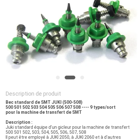
LINE
CARTE
DU
SITE
POLITIQUE
DE
CONFIDENTIALITÉ
Description de produit
Bec standard de SMT JUKI (500-508)
500 501 502 503 504 505 506 507 508 ---- 9 types/sort
pour la machine de transfert de SMT
Description :
Juki standard équipe d'un gicleur pour la machine de transfert
500 501 502, 503, 504, 505, 506, 507, 508
Il peut être employé à JUKI 2050, à JUKI 2060 et à d'autres