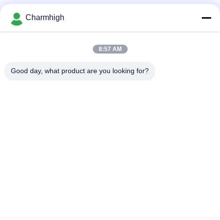
Coupeuse automatique de ruban à bobines SMT CHM-780,
Charmhigh
machine de découpe de ruban à main libre pour la machine de
sélection et de placement SMT
Conducteur de vibration/conducteur de bâton/conducteur de
8:57 AM
tube pour des accessoires de Charmhigh CHMT36VA 48VA
48VB SMT
Good day, what product are you looking for?
Catégories populaires
Tous
Machine De 
Chaîne De 
Transfert De SMT
Production De SMT
Imprimante De 
Four De Ré-
Pochoir
Écoulement De SMT
Petite Machine De 
Conducteur De SMT
SMT
Machine De 
Chaîne De Montage 
Transfert De Smd
De Carte PCB