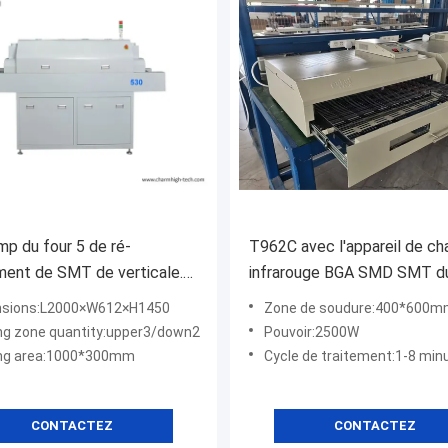
p du four 5 de ré-
T962C avec l'appareil de c
ent de SMT de verticale.
infrarouge BGA SMD SMT du
t en zones la machine de
400*600mm IC de ré-écoul
sions:L2000×W612×H1450
Zone de soudure:400*600
e de ré-écoulement de
de l'échappement 2500w 
ng zone quantity:upper3/down2
Pouvoir:2500W
300mm SMT
chauffant Sation
ng area:1000*300mm
Cycle de traitement:1-8 min
CONTACTEZ
CONTACTEZ