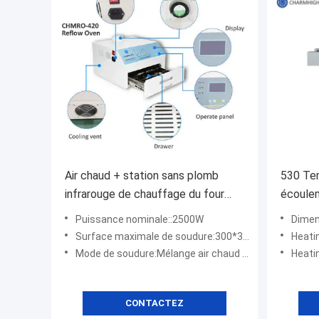
Air chaud + station sans plomb
530 Tem
infrarouge de chauffage du four
écoulem
CHMRO-420 SMD du ré-
Réparti
Puissance nominale::2500W
Dimen
écoulement 2500w
soudur
Surface maximale de soudure:300*300mm
Heati
1000*
Mode de soudure:Mélange air chaud + infrarouge
Heati
CONTACTEZ