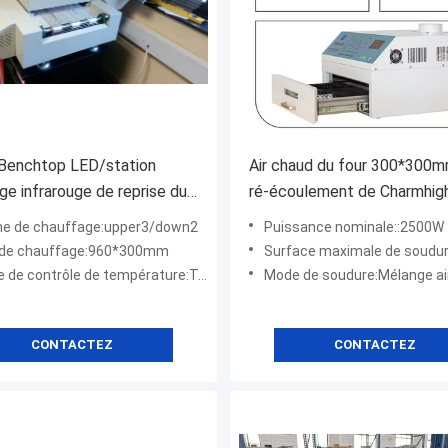
Benchtop LED/station
Air chaud du four 300*300
uge infrarouge de reprise du
ré-écoulement de Charmhig
GA SMD de ré-écoulement
station infrarouge de chauf
ne de chauffage:upper3/down2
Puissance nominale::2500W
T
2500w SMT
e de chauffage:960*300mm
Surface maximale de soudure:
 contrôle de température:Température ambiante ~350℃
Mode de soudure:Mélange air chaud + 
CONTACTEZ
CONTACTEZ