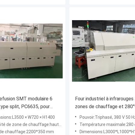
refusion SMT modulaire 6
Four industriel à infrarouges
type split, PC6635, pour
zones de chauffage et 280°
e sans plomb
le séchage de peinture, de
sions:L3500 × W720 × H1400
Pouvoir:Triphasé, 380 V 50 H
revêtement et d'adhésif
té de zone de chauffage:haut/bas6
Température maximale:280 
de chauffage:2200*350 mm
Dimensions:L3000*L1000*