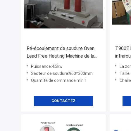
Ré-écoulement de soudure Oven
T960E 
Lead Free Heating Machine de la
infraro
machine LED de carte PCB de
four B
Puissance:4.5kw
La zo
T960W 4.5KW
de SM
Secteur de soudure:960*300mm
Taill
Quantité de commande min:1
Chaîne de
CONTACTEZ