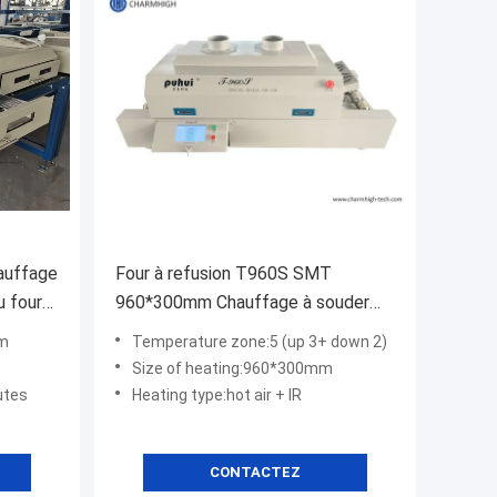
hauffage
Four à refusion T960S SMT
 four
960*300mm Chauffage à souder
ement
Écran tactile 5 zones de
mm
Temperature zone:5 (up 3+ down 2)
SMT
température
Size of heating:960*300mm
utes
Heating type:hot air + IR
CONTACTEZ