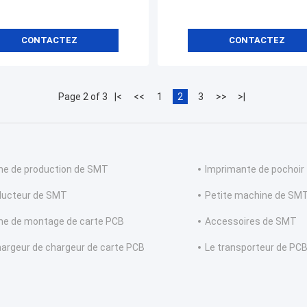
CONTACTEZ
CONTACTEZ
Page 2 of 3
|<
<<
1
2
3
>>
>|
ne de production de SMT
Imprimante de pochoir
ucteur de SMT
Petite machine de SM
ne de montage de carte PCB
Accessoires de SMT
argeur de chargeur de carte PCB
Le transporteur de PC