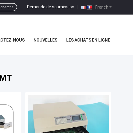
Demande de soumission
|
French
cherche
CTEZ-NOUS
NOUVELLES
LES ACHATS EN LIGNE
SMT