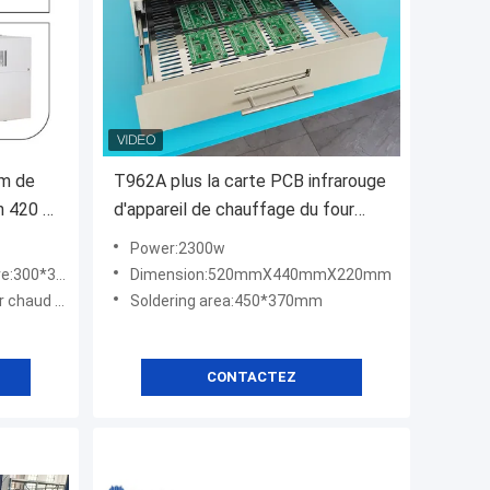
mm de
T962A plus la carte PCB infrarouge
h 420 +
d'appareil de chauffage du four
fage de
450*370mm 2300w IC de ré-
Power:2300w
écoulement de SMT soudant
300*300CM
Dimension:520mmX440mmX220mm
T962A+
infrarouge
Soldering area:450*370mm
CONTACTEZ