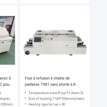
 avec 6
Four à refusion à chaîne de
C pour
paillasse T981 sans plomb à 8
zones pour brasage BGA PCB
z
Temperature zone:8 (up 5+ down 3)
double face
degrés
Size of heating:1160*350mm(chain)
H1300mm
Heating type:hot air + IR