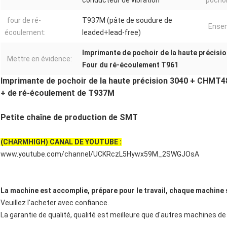
conducteur de vibration
pochoi
four de ré-
T937M (pâte de soudure de
Ense
écoulement:
leaded+lead-free)
Imprimante de pochoir de la haute précisi
Mettre en évidence:
Four du ré-écoulement T961
Imprimante de pochoir de la haute précision 3040 + CHMT48
+ de ré-écoulement de T937M
Petite chaîne de production de SMT
(CHARMHIGH) CANAL DE YOUTUBE :
www.youtube.com/channel/UCKRczL5Hywx59M_2SWGJOsA
La machine est accomplie, prépare pour le travail, chaque machine
Veuillez l'acheter avec confiance.
La garantie de qualité, qualité est meilleure que d'autres machines d