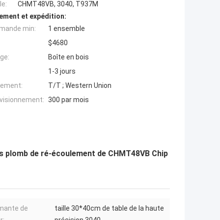
e:
CHMT48VB, 3040, T937M
ement et expédition:
mande min:
1 ensemble
$4680
ge:
Boîte en bois
1-3 jours
iement:
T/T ; Western Union
ovisionnement:
300 par mois
ans plomb de ré-écoulement de CHMT48VB Chip
mante de
taille 30*40cm de table de la haute