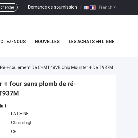
Demande de soumission
|
French
cherche
CTEZ-NOUS
NOUVELLES
LES ACHATS EN LIGNE
De Ré-Écoulement De CHMT48VB Chip Mounter + De T937M
r + four sans plomb de ré-
 T937M
uit:
LA CHINE
Charmhigh
CE