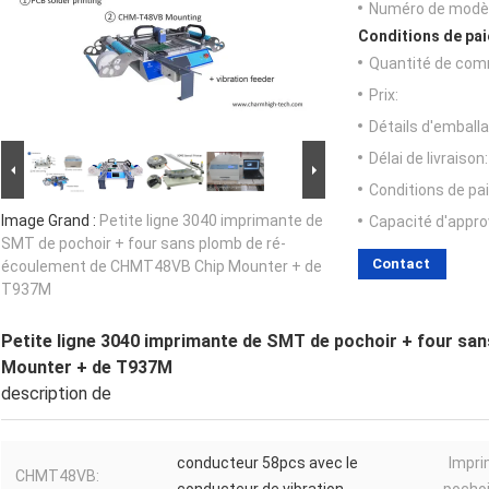
Numéro de modèl
Conditions de pai
Quantité de com
Prix:
Détails d'emballa
Délai de livraison:
Conditions de pa
Image Grand :
Petite ligne 3040 imprimante de
Capacité d'appr
SMT de pochoir + four sans plomb de ré-
Contact
écoulement de CHMT48VB Chip Mounter + de
T937M
Petite ligne 3040 imprimante de SMT de pochoir + four s
Mounter + de T937M
description de
conducteur 58pcs avec le
Impri
CHMT48VB: