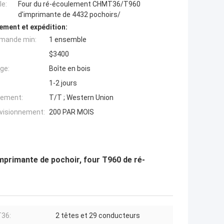
e:
Four du ré-écoulement CHMT36/T960
d'imprimante de 4432 pochoirs/
ement et expédition:
mande min:
1 ensemble
$3400
ge:
Boîte en bois
1-2 jours
iement:
T/T ; Western Union
ovisionnement:
200 PAR MOIS
primante de pochoir, four T960 de ré-
36:
2 têtes et 29 conducteurs