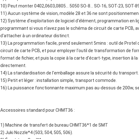
10) Peut monter 0402,0603,0805… 5050 SO-8… SO-16, SOT-23, SOT-89
11) Aucun système de vision, modèle 28 et 36 ne sont positionnement
12) Système d'exploitation de logiciel d'élément, programmation en lig
programmant si vous n'avez pas le schéma de circuit de carte PCB, ave
d'attacher à un ordinateur distinct.
13) La programmation facile, prend seulement 5mins : outil de Protel d
circuit de carte PCB, et pour employer l'outil de transformation de fo
format de fichier, et puis la copie à la carte d'écart-type, insertion à 
directement.
14) La standardisation de l'emballage assure la sécurité du transport.
15) Petit et léger : installation simple, transport commode.
16) La puissance fonctionnante maximum pas au-dessus de 200w, se 
Accessoires standard pour CHMT36 :
1) Machine de transfert de bureau CHMT36*1 de SMT
2) Juki Nozzle*4 (503, 504, 505, 506).