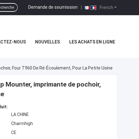
Demande de soumission
|
French
cherche
CTEZ-NOUS
NOUVELLES
LES ACHATS EN LIGNE
hoir, Four T960 De Ré-Écoulement, Pour La Petite Usine
 Mounter, imprimante de pochoir,
ne
uit:
LA CHINE
Charmhigh
CE