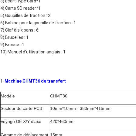
3) Écart-type Card*1
4) Carte SD reader*1
5) Goupilles de traction : 2
6) Bobine pour la goupille de traction : 1
7) Clef à six pans : 6
8) Brucelles : 1
9) Brosse : 1
10) Manuel d'utilisation anglais : 1
1.
Machine CHMT36 de transfert
Modèle
CHMT36
Secteur de carte PCB
10mm*10mm - 380mm*415mm
Voyage DE X/Y d'axe
420*460mm
Gamme de déplacement
15mm