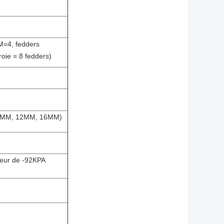
M=4, fedders
oie = 8 fedders)
 8MM, 12MM, 16MM)
seur de -92KPA