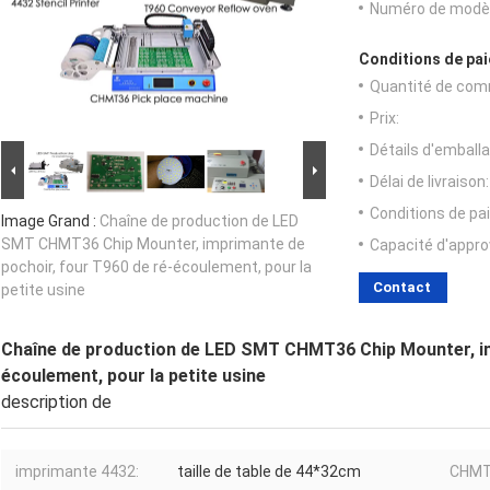
Numéro de modèl
Conditions de pai
Quantité de com
Prix:
Détails d'emballa
Délai de livraison:
Conditions de pa
Image Grand :
Chaîne de production de LED
SMT CHMT36 Chip Mounter, imprimante de
Capacité d'appr
pochoir, four T960 de ré-écoulement, pour la
Contact
petite usine
Chaîne de production de LED SMT CHMT36 Chip Mounter, im
écoulement, pour la petite usine
description de
imprimante 4432:
taille de table de 44*32cm
CHMT