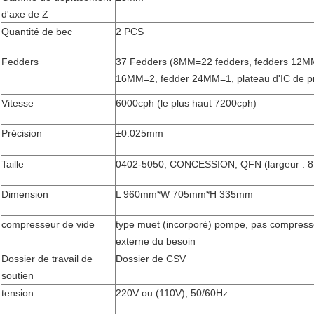
d'axe de Z
Quantité de bec
2 PCS
Fedders
37 Fedders (8MM=22 fedders, fedders 12M
16MM=2, fedder 24MM=1, plateau d'IC de pr
Vitesse
6000cph (le plus haut 7200cph)
Précision
±0.025mm
Taille
0402-5050, CONCESSION, QFN (largeur :
Dimension
L 960mm*W 705mm*H 335mm
compresseur de vide
type muet (incorporé) pompe, pas compres
externe du besoin
Dossier de travail de
Dossier de CSV
soutien
tension
220V ou (110V), 50/60Hz