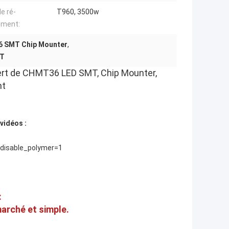
de ré-
T960, 3500w
ement:
 SMT Chip Mounter
,
MT
ert de CHMT36 LED SMT, Chip Mounter,
nt
vidéos :
isable_polymer=1
:
marché et simple.