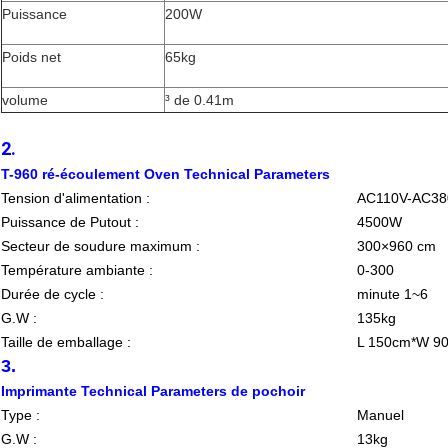
Puissance
200W
Poids net
65kg
volume
³ de 0.41m
2.
T-960 ré-écoulement Oven Technical Parameters
Tension d'alimentation :
AC110V-AC38
Puissance de Putout :
4500W
Secteur de soudure maximum :
300×960 cm
Température ambiante :
0-300
Durée de cycle :
minute 1~6
G.W :
135kg
Taille de emballage :
L 150cm*W 9
3.
Imprimante Technical Parameters de pochoir
Type :
Manuel
G.W :
13kg