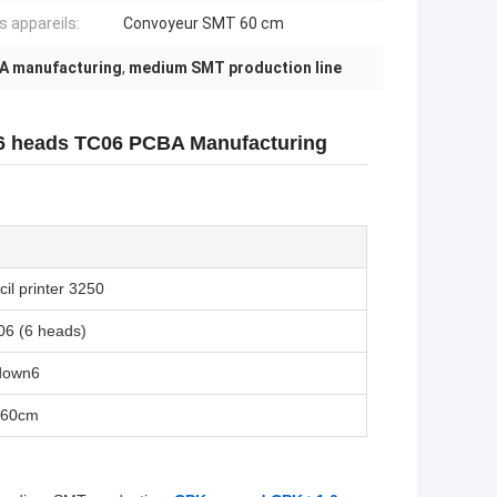
s appareils:
Convoyeur SMT 60 cm
A manufacturing
,
medium SMT production line
6 heads TC06 PCBA Manufacturing
il printer 3250
6 (6 heads)
down6
 60cm