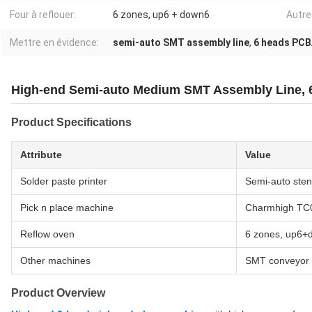
Four à reflouer:
6 zones, up6 + down6
Autre
Mettre en évidence:
semi-auto SMT assembly line
,
6 heads PCB
High-end Semi-auto Medium SMT Assembly Line, 
Product Specifications
Attribute
Value
Solder paste printer
Semi-auto stenc
Pick n place machine
Charmhigh TC0
Reflow oven
6 zones, up6+
Other machines
SMT conveyor
Product Overview