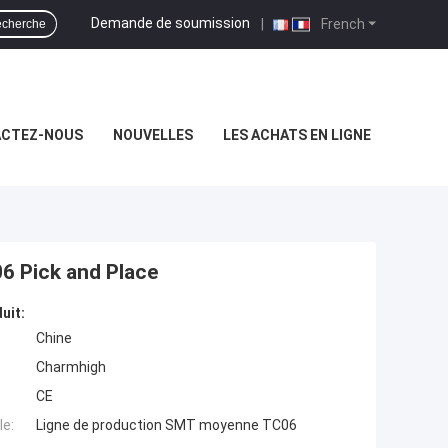
Demande de soumission
|
French
cherche
CTEZ-NOUS
NOUVELLES
LES ACHATS EN LIGNE
6 Pick and Place
uit:
Chine
Charmhigh
CE
e:
Ligne de production SMT moyenne TC06