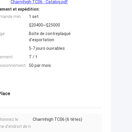
Charmhigh TC06 - Catalog.pdf
ement et expédition:
mande min:
1 set
$20400~$25000
ge:
Boîte de contreplaqué
d'exportation
5-7 jours ouvrables
iement:
T / t
ovisionnement:
50 par mois
Place
tionnez le
Charmhigh TC06 (6 têtes)
e d'endroit de n: