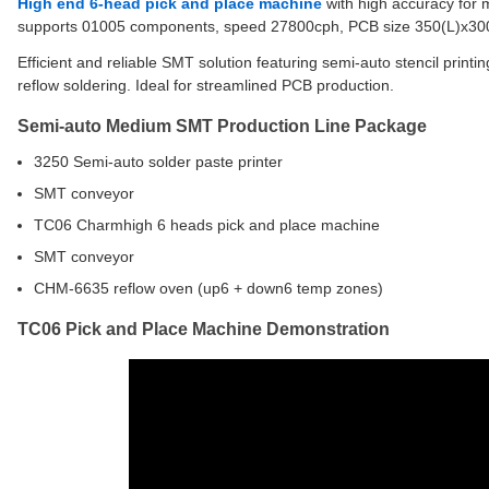
High end 6-head pick and place machine
with high accuracy for
supports 01005 components, speed 27800cph, PCB size 350(L)x3
Efficient and reliable SMT solution featuring semi-auto stencil prin
reflow soldering. Ideal for streamlined PCB production.
Semi-auto Medium SMT Production Line Package
3250 Semi-auto solder paste printer
SMT conveyor
TC06 Charmhigh 6 heads pick and place machine
SMT conveyor
CHM-6635 reflow oven (up6 + down6 temp zones)
TC06 Pick and Place Machine Demonstration