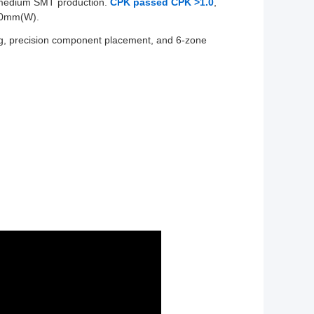
 medium SMT production.
CPK passed CPK >1.0
,
00mm(W).
ting, precision component placement, and 6-zone