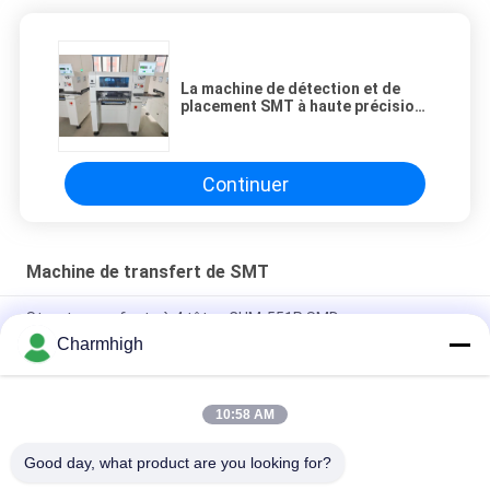
La machine de détection et de
placement SMT à haute précision
à 4 têtes CHM-5510
Continuer
Machine de transfert de SMT
Structure en fonte à 4 têtes CHM-551P SMD
Charmhigh
Conception étroite Module TC06 de haute précision SMT Pick
and Place Machine 6 têtes Support 01005
10:58 AM
Charmhigh TM08 PCBA pour la fabrication de puces SMT,
machine de placement de puces CPK≥1.0
Good day, what product are you looking for?