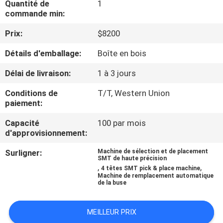
Quantité de
1
VISITE
commande min:
DE
Prix:
$8200
L'USINE
Détails d'emballage:
Boîte en bois
CONTRÔLE
Délai de livraison:
1 à 3 jours
QUALITÉ
Conditions de
T/T, Western Union
paiement:
CONTACTEZ-
Capacité
100 par mois
d'approvisionnement:
NOUS
Surligner:
Machine de sélection et de placement
SMT de haute précision
,
,
NOUVELLES
4 têtes SMT pick & place machine
Machine de remplacement automatique
de la buse
SHOPPING
MEILLEUR PRIX
ON