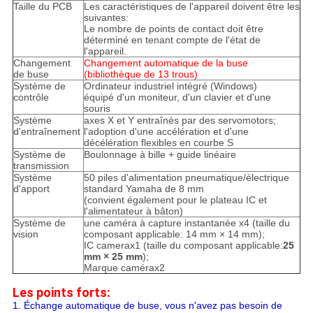
Taille du PCB
Les caractéristiques de l'appareil doivent être les
suivantes:
Le nombre de points de contact doit être
déterminé en tenant compte de l'état de
l'appareil.
Changement
Changement automatique de la buse
de buse
(bibliothèque de 13 trous)
Système de
Ordinateur industriel intégré (Windows)
contrôle
équipé d'un moniteur, d'un clavier et d'une
souris
Système
axes X et Y entraînés par des servomotors;
d'entraînement
l'adoption d'une accélération et d'une
décélération flexibles en courbe S
Système de
Boulonnage à bille + guide linéaire
transmission
Système
50 piles d'alimentation pneumatique/électrique
d'apport
standard Yamaha de 8 mm
(convient également pour le plateau IC et
l'alimentateur à bâton)
Système de
une caméra à capture instantanée x4 (taille du
vision
composant applicable: 14 mm × 14 mm);
IC camerax1 (taille du composant applicable:
25
mm × 25 mm
);
Marque camérax2
Les points forts:
1. Échange automatique de buse, vous n'avez pas besoin de