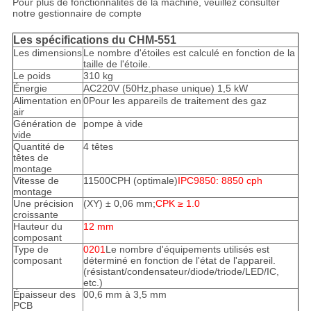
Pour plus de fonctionnalités de la machine, veuillez consulter
notre gestionnaire de compte
Les spécifications du CHM-551
Les dimensions
Le nombre d'étoiles est calculé en fonction de la
taille de l'étoile.
Le poids
310 kg
Énergie
AC220V (50Hz,phase unique) 1,5 kW
Alimentation en
0Pour les appareils de traitement des gaz
air
Génération de
pompe à vide
vide
Quantité de
4 têtes
têtes de
montage
Vitesse de
11500CPH (optimale)
IPC9850: 8850 cph
montage
Une précision
(XY) ± 0,06 mm;
CPK ≥ 1.0
croissante
Hauteur du
12 mm
composant
Type de
0201
Le nombre d'équipements utilisés est
composant
déterminé en fonction de l'état de l'appareil.
(résistant/condensateur/diode/triode/LED/IC,
etc.)
Épaisseur des
00,6 mm à 3,5 mm
PCB