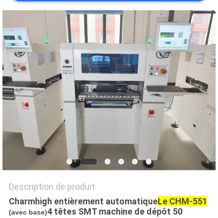
LINE
CARTE
DU
SITE
POLITIQUE
DE
CONFIDENTIALITÉ
Description de produit
Charmhigh entièrement automatique
Le CHM-551
4 têtes SMT machine de dépôt 50
(avec base)