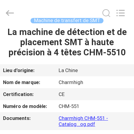
-
2026
CHARMHIGH
TECHNOLOGY
LIMITED.
Machine de transfert de SMT
All
Rights
La machine de détection et de
MAISON
Reserved.
placement SMT à haute
PRODUITS
précision à 4 têtes CHM-5510
VIDÉOS
Lieu d'origine:
La Chine
Nom de marque:
Charmhigh
À
Certification:
CE
PROPOS
Numéro de modèle:
CHM-551
DE
NOUS
Documents:
Charmhigh CHM-551 -
Catalog...og.pdf