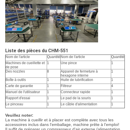
Liste des pièces du CHM-551
Nom de l'article
Quantité
Nom de l'article
Quantité
Machines de cueillette et
1
Une pince
1
de pose
Des nozzles
8
Appareil de fermeture à
1
hexagone interne
Boîte à outils
1
Huile de lubrification
1
Carte de garantie
1
Filtreur
4
Manuel de l'utilisateur
1
Connecteur rapide
1
Rapport d'essai
1
Le pad de la souris
1
Le pinceau
1
Le câble d'alimentation
1
Veuillez noter:
La machine à cueillir et à placer est complète avec tous les
accessoires inclus dans l'emballage, machine prête à l'emploi!
Il suffit de préparer un compresseur d'air externe (alimentation