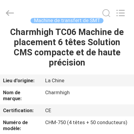
-
2026
CHARMHIGH
TECHNOLOGY
LIMITED.
Machine de transfert de SMT
All
Rights
Charmhigh TC06 Machine de
MAISON
Reserved.
placement 6 têtes Solution
PRODUITS
CMS compacte et de haute
précision
VIDÉOS
Lieu d'origine:
La Chine
À
Nom de
Charmhigh
PROPOS
marque:
DE
Certification:
CE
NOUS
Numéro de
CHM-750 (4 têtes + 50 conducteurs)
modèle: