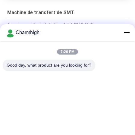
Machine de transfert de SMT
Structure en fonte à 4 têtes CHM-551P SMD
Charmhigh
Conception étroite Module TC06 de haute précision SMT Pick
and Place Machine 6 têtes Support 01005
7:26 PM
Charmhigh TM08 PCBA pour la fabrication de puces SMT,
machine de placement de puces CPK≥1.0
Good day, what product are you looking for?
Catégories populaires
Tous
Machine De 
Chaîne De 
Transfert De SMT
Production De SMT
Imprimante De 
Four De Ré-
Pochoir
Écoulement De SMT
Petite Machine De 
Conducteur De SMT