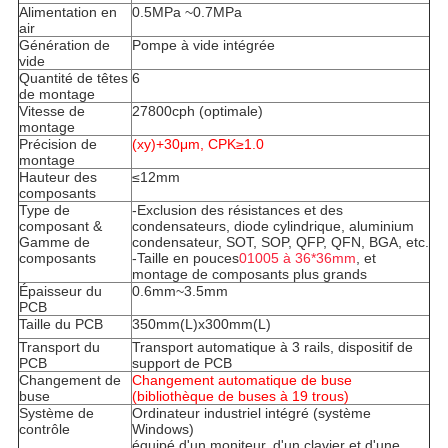
Alimentation en
0.5MPa ~0.7MPa
air
Génération de
Pompe à vide intégrée
vide
Quantité de têtes
6
de montage
Vitesse de
27800cph (optimale)
montage
Précision de
(xy)+30μm, CPK≥1.0
montage
Hauteur des
≤12mm
composants
Type de
-Exclusion des résistances et des
composant &
condensateurs, diode cylindrique, aluminium
Gamme de
condensateur, SOT, SOP, QFP, QFN, BGA, etc.
composants
-Taille en pouces
01005 à 36*36mm
, et
montage de composants plus grands
Épaisseur du
0.6mm~3.5mm
PCB
Taille du PCB
350mm(L)x300mm(L)
Transport du
Transport automatique à 3 rails, dispositif de
PCB
support de PCB
Changement de
Changement automatique de buse
buse
(bibliothèque de buses à 19 trous)
Système de
Ordinateur industriel intégré (système
contrôle
Windows)
équipé d'un moniteur, d'un clavier et d'une