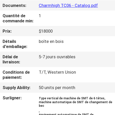
VISITE
Documents:
Charmhigh TC06 - Catalog.pdf
DE
Quantité de
1
L'USINE
commande min:
Prix:
$18000
CONTRÔLE
Détails
boîte en bois
QUALITÉ
d'emballage:
Délai de
5-7 jours ouvrables
CONTACTEZ-
livraison:
NOUS
Conditions de
T/T, Western Union
paiement:
NOUVELLES
Supply Ability:
50 units per month
Surligner:
,
Type vertical de machine de SMT de 6 têtes
SHOPPING
machine automatique de SMT de changement de
bec
,
ON
équipement automatique de SMT de