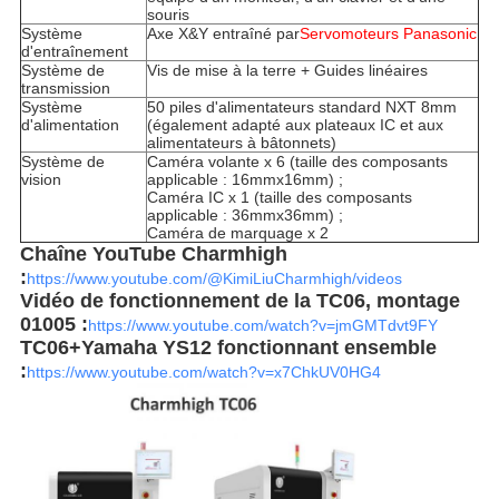
souris
Système
Axe X&Y entraîné par
Servomoteurs Panasonic
d'entraînement
Système de
Vis de mise à la terre + Guides linéaires
transmission
Système
50 piles d'alimentateurs standard NXT 8mm
d'alimentation
(également adapté aux plateaux IC et aux
alimentateurs à bâtonnets)
Système de
Caméra volante x 6 (taille des composants
vision
applicable : 16mmx16mm) ;
Caméra IC x 1 (taille des composants
applicable : 36mmx36mm) ;
Caméra de marquage x 2
Chaîne YouTube Charmhigh
:
https://www.youtube.com/@KimiLiuCharmhigh/videos
Vidéo de fonctionnement de la TC06, montage
01005 :
https://www.youtube.com/watch?v=jmGMTdvt9FY
TC06+Yamaha YS12 fonctionnant ensemble
:
https://www.youtube.com/watch?v=x7ChkUV0HG4