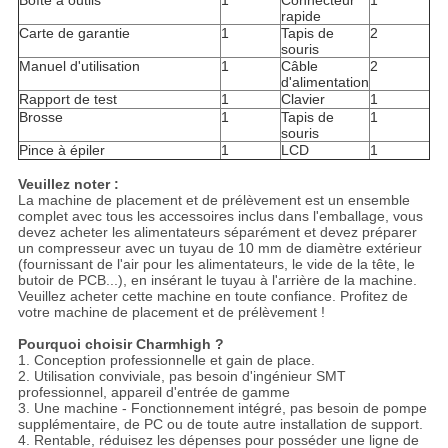
Boîte à outils
1
Connecteur
1
rapide
Carte de garantie
1
Tapis de
2
souris
Manuel d'utilisation
1
Câble
2
d'alimentation
Rapport de test
1
Clavier
1
Brosse
1
Tapis de
1
souris
Pince à épiler
1
LCD
1
Veuillez noter :
La machine de placement et de prélèvement est un ensemble
complet avec tous les accessoires inclus dans l'emballage, vous
devez acheter les alimentateurs séparément et devez préparer
un compresseur avec un tuyau de 10 mm de diamètre extérieur
(fournissant de l'air pour les alimentateurs, le vide de la tête, le
butoir de PCB...), en insérant le tuyau à l'arrière de la machine.
Veuillez acheter cette machine en toute confiance. Profitez de
votre machine de placement et de prélèvement !
Pourquoi choisir Charmhigh ?
1. Conception professionnelle et gain de place.
2. Utilisation conviviale, pas besoin d'ingénieur SMT
professionnel, appareil d'entrée de gamme
3. Une machine - Fonctionnement intégré, pas besoin de pompe
supplémentaire, de PC ou de toute autre installation de support.
4. Rentable, réduisez les dépenses pour posséder une ligne de