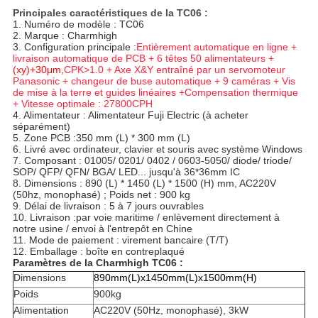
Principales caractéristiques de la TC06 :
1. Numéro de modèle : TC06
2. Marque : Charmhigh
3. Configuration principale :
Entièrement automatique en ligne +
livraison automatique de PCB + 6 têtes 50 alimentateurs +
(xy)+30μm,
CPK>1.0 + Axe X&Y entraîné par un servomoteur
Panasonic + changeur de buse automatique + 9 caméras + Vis
de mise à la terre et guides linéaires +
Compensation thermique
+ Vitesse optimale : 27800CPH
4. Alimentateur : Alimentateur Fuji Electric (à acheter
séparément)
5. Zone PCB :350 mm (L) * 300 mm (L)
6. Livré avec ordinateur, clavier et souris avec système Windows
7. Composant : 01005/ 0201/ 0402 / 0603-5050/ diode/ triode/
SOP/ QFP/ QFN/ BGA/ LED... jusqu'à 36*36mm IC
8. Dimensions : 890 (L) * 1450 (L) * 1500 (H) mm, AC220V
(50hz, monophasé) ; Poids net : 900 kg
9. Délai de livraison : 5 à 7 jours ouvrables
10. Livraison :par voie maritime / enlèvement directement à
notre usine / envoi à l'entrepôt en Chine
11. Mode de paiement : virement bancaire (T/T)
12. Emballage : boîte en contreplaqué
Paramètres de la Charmhigh TC06 :
Dimensions
890mm(L)x1450mm(L)x1500mm(H)
Poids
900kg
Alimentation
AC220V (50Hz, monophasé), 3kW