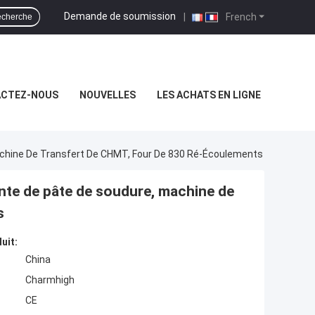
Demande de soumission
|
French
cherche
CTEZ-NOUS
NOUVELLES
LES ACHATS EN LIGNE
chine De Transfert De CHMT, Four De 830 Ré-Écoulements
te de pâte de soudure, machine de
s
uit:
China
Charmhigh
CE