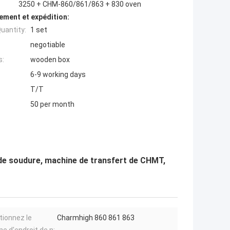
3250 + CHM-860/861/863 + 830 oven
ement et expédition:
uantity:
1 set
negotiable
s:
wooden box
6-9 working days
T/T
50 per month
de soudure, machine de transfert de CHMT,
tionnez le
Charmhigh 860 861 863