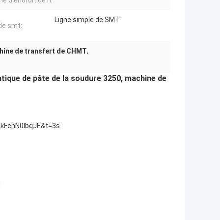
e d'endroit de n:
Ligne simple de SMT
 de smt:
hine de transfert de CHMT
,
ique de pâte de la soudure 3250, machine de
kFchN0IbqJE&t=3s