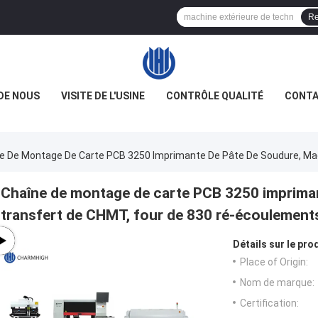
Re
DE NOUS
VISITE DE L'USINE
CONTRÔLE QUALITÉ
CONTA
e De Montage De Carte PCB 3250 Imprimante De Pâte De Soudure, Ma
Chaîne de montage de carte PCB 3250 impriman
transfert de CHMT, four de 830 ré-écoulement
Détails sur le prod
Place of Origin:
Nom de marque:
Certification: