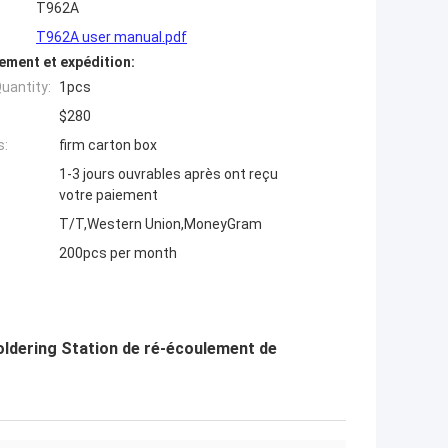
T962A
T962A user manual.pdf
ement et expédition:
uantity:
1pcs
$280
s:
firm carton box
1-3 jours ouvrables après ont reçu
votre paiement
T/T,Western Union,MoneyGram
200pcs per month
ldering Station de ré-écoulement de