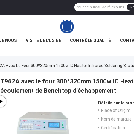
Re
DE NOUS
VISITE DE L'USINE
CONTRÔLE QUALITÉ
CONTA
2A Avec Le Four 300*320mm 1500w IC Heater Infrared Soldering Sta
T962A avec le four 300*320mm 1500w IC Heater
écoulement de Benchtop d'échappement
Détails sur le prod
Place of Origin:
Nom de marque:
Certification: