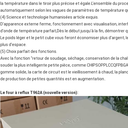
la température dans le tiroir plus précise et égale.L'ensemble du pro
automatiquement selon les vagues de paramètres de température qu
(4) Science et technologie humanisées article exquis.
D'apparence externe ferme, fonctionnement avec visualisation, inte
d'onde de température parfait,Dès le début jusqu'à la fin, démontrer qu
Le poids léger et le petit cube vous feront économiser plus d'argent,
plus d'espace.
(5) Choix parfait des fonctions.
Avec la fonction "retour de soudage, séchage, conservation de la chale
souder la plus intelligente petite pièce, comme CHIPSOPPLCCQFPBGA et
gomme solide, la carte de circuit est le vieillissement à chaud, la pl
de production de petites quantités est en augmentation..
Le four à reflux T962A (nouvelle version):