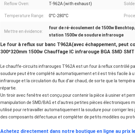
Reflow Oven:
T-962A (with exhaust)
Solde
Temperature Range:
0°C-280°C
Proce
four de ré-écoulement de 1500w Benchtop
Mettre en évidence:
station 1500w de soudure infrarouge
Le four à reflux sur banc T962A
(avec échappement, peut co
300*320mm 1500w Chauffage IC infrarouge BGA SMD SMT S
Le chauffe-circuits infrarouges T962A est un four à reflux contrôlé
soudure peut être complété automatiquement et il est très facile à u
infrarouge et la circulation du flux d'air chaud, de sorte que la tem
répartie.
Un tiroir avec fenêtre est conçu pour contenir la pièce à usiner et p
manipulation de SMD/BAG et d'autres petites pièces électroniques 
utilisé pour retravailler automatiquement la soudure pour corriger l
des composants défectueux et compléter de petits modèles ou protot
Achetez directement dans notre boutique en ligne au prix le