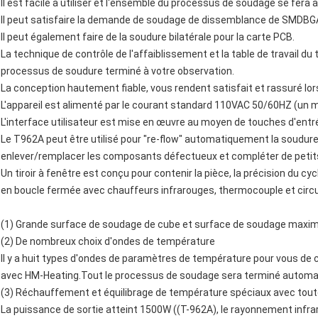
Il est facile à utiliser et l'ensemble du processus de soudage se fer
Il peut satisfaire la demande de soudage de dissemblance de SMDBGA et
Il peut également faire de la soudure bilatérale pour la carte PCB.
La technique de contrôle de l'affaiblissement et la table de travail du 
processus de soudure terminé à votre observation.
La conception hautement fiable, vous rendent satisfait et rassuré lors
L'appareil est alimenté par le courant standard 110VAC 50/60HZ (un 
L'interface utilisateur est mise en œuvre au moyen de touches d'entr
Le T962A peut être utilisé pour "re-flow" automatiquement la soudure 
enlever/remplacer les composants défectueux et compléter de petits
Un tiroir à fenêtre est conçu pour contenir la pièce, la précision du 
en boucle fermée avec chauffeurs infrarouges, thermocouple et circula
(1) Grande surface de soudage de cube et surface de soudage maxim
(2) De nombreux choix d'ondes de température
Il y a huit types d'ondes de paramètres de température pour vous de c
avec HM-Heating.Tout le processus de soudage sera terminé automatiq
(3) Réchauffement et équilibrage de température spéciaux avec toute
La puissance de sortie atteint 1500W ((T-962A), le rayonnement infrar