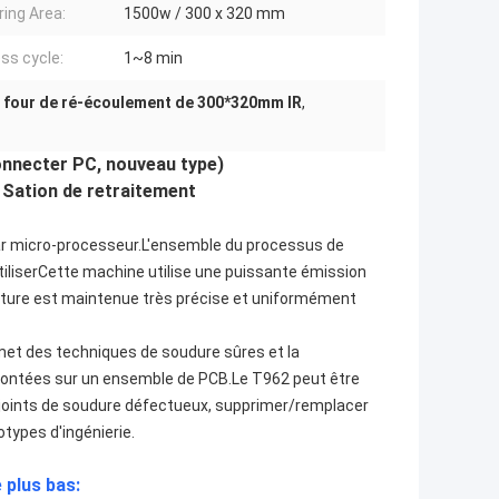
ring Area:
1500w / 300 x 320 mm
ss cycle:
1~8 min
,
four de ré-écoulement de 300*320mm IR
,
nnecter PC, nouveau type)
ation de retraitement
 par micro-processeur.L'ensemble du processus de
tiliserCette machine utilise une puissante émission
pérature est maintenue très précise et uniformément
ermet des techniques de soudure sûres et la
montées sur un ensemble de PCB.Le T962 peut être
es joints de soudure défectueux, supprimer/remplacer
ypes d'ingénierie.
 plus bas: