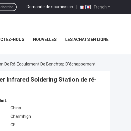
Demande de soumission
|
French
cherche
CTEZ-NOUS
NOUVELLES
LES ACHATS EN LIGNE
tion De Ré-Écoulement De Benchtop D'échappement
 Infrared Soldering Station de ré-
uit:
China
Charmhigh
CE