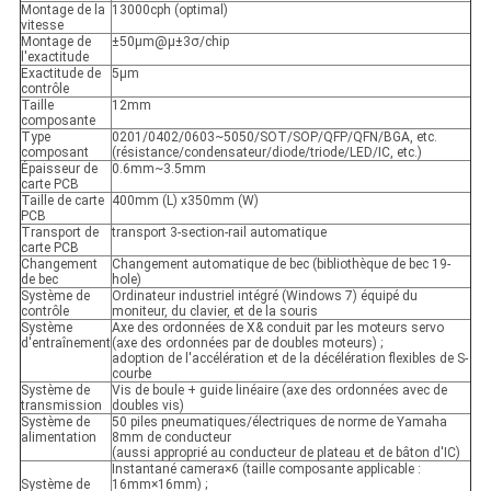
Montage de la
13000cph (optimal)
vitesse
Montage de
±50μm@μ±3σ/chip
l'exactitude
Exactitude de
5μm
contrôle
Taille
12mm
composante
Type
0201/0402/0603~5050/SOT/SOP/QFP/QFN/BGA, etc.
composant
(résistance/condensateur/diode/triode/LED/IC, etc.)
Épaisseur de
0.6mm~3.5mm
carte PCB
Taille de carte
400mm (L) x350mm (W)
PCB
Transport de
transport 3-section-rail automatique
carte PCB
Changement
Changement automatique de bec (bibliothèque de bec 19-
de bec
hole)
Système de
Ordinateur industriel intégré (Windows 7) équipé du
contrôle
moniteur, du clavier, et de la souris
Système
Axe des ordonnées de X& conduit par les moteurs servo
d'entraînement
(axe des ordonnées par de doubles moteurs) ;
adoption de l'accélération et de la décélération flexibles de S-
courbe
Système de
Vis de boule + guide linéaire (axe des ordonnées avec de
transmission
doubles vis)
Système de
50 piles pneumatiques/électriques de norme de Yamaha
alimentation
8mm de conducteur
(aussi approprié au conducteur de plateau et de bâton d'IC)
Instantané camera×6 (taille composante applicable :
Système de
16mm×16mm) ;