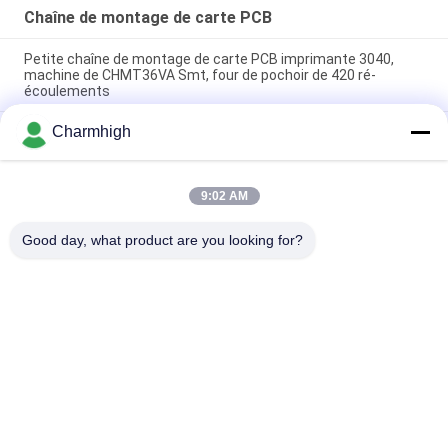
Chaîne de montage de carte PCB
Petite chaîne de montage de carte PCB imprimante 3040,
machine de CHMT36VA Smt, four de pochoir de 420 ré-
écoulements
Charmhigh
Conducteur de vibration de l'imprimante 3040/CHMT48VB+ de
pochoir, chaîne de montage de carte PCB de SMT/four BRT-
420 de ré-écoulement
9:02 AM
4 chaîne de montage de carte PCB de four de ré-écoulement
de SMT Chip Mounter Stencil Printing T962C de têtes
Good day, what product are you looking for?
Catégories populaires
Tous
Machine De 
Chaîne De 
Transfert De SMT
Production De SMT
Imprimante De 
Four De Ré-
Pochoir
Écoulement De SMT