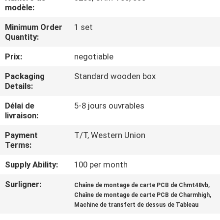
VISITE
modèle:
DE
Minimum Order
1 set
Quantity:
L'USINE
Prix:
negotiable
CONTRÔLE
Packaging
Standard wooden box
QUALITÉ
Details:
Délai de
5-8 jours ouvrables
livraison:
CONTACTEZ-
NOUS
Payment
T/T, Western Union
Terms:
Supply Ability:
100 per month
NOUVELLES
Surligner:
,
Chaîne de montage de carte PCB de Chmt48vb
,
Chaîne de montage de carte PCB de Charmhigh
SHOPPING
Machine de transfert de dessus de Tableau
ON