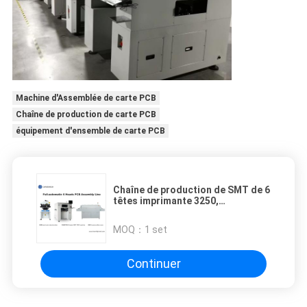
Machine d'Assemblée de carte PCB
Chaîne de production de carte PCB
équipement d'ensemble de carte PCB
Chaîne de production de SMT de 6
têtes imprimante 3250,
commutateur automatique
d'écran de 13000cph du bec CHM-
MOQ：
1 set
750
Continuer