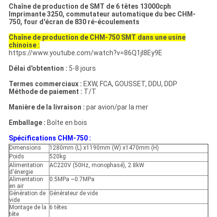
Chaîne de production de SMT de 6 têtes 13000cph
Imprimante 3250, commutateur automatique du bec CHM-
750, four d'écran de 830 ré-écoulements
Chaîne de production de CHM-750 SMT dans une usine
chinoise :
https://www.youtube.com/watch?v=86Q1jI8Ey9E
Délai d'obtention :
5-8 jours
Termes commerciaux :
EXW, FCA, GOUSSET, DDU, DDP
Méthode de paiement :
T/T
Manière de la livraison :
par avion/par la mer
Emballage :
Boîte en bois
Spécifications CHM-750 :
Dimensions
1280mm (L) x1190mm (W) x1470mm (H)
Poids
520kg
Alimentation
AC220V (50Hz, monophasé), 2.8kW
d'énergie
Alimentation
0.5MPa ~0.7MPa
en air
Génération de
Générateur de vide
vide
Montage de la
6 têtes
tête