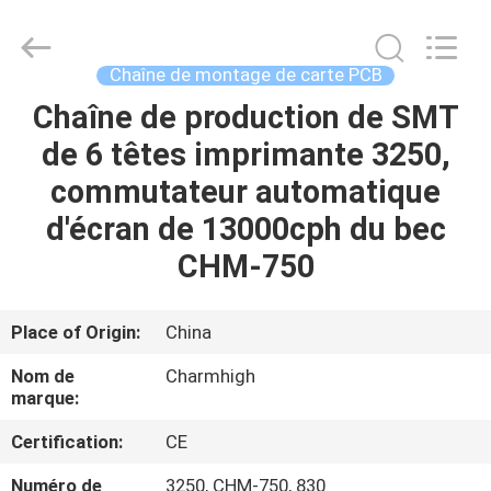
-
2026
CHARMHIGH
TECHNOLOGY
LIMITED.
Chaîne de montage de carte PCB
All
Rights
Chaîne de production de SMT
MAISON
Reserved.
de 6 têtes imprimante 3250,
PRODUITS
commutateur automatique
d'écran de 13000cph du bec
VIDÉOS
CHM-750
À
Place of Origin:
China
PROPOS
Nom de
Charmhigh
DE
marque:
NOUS
Certification:
CE
Numéro de
3250, CHM-750, 830