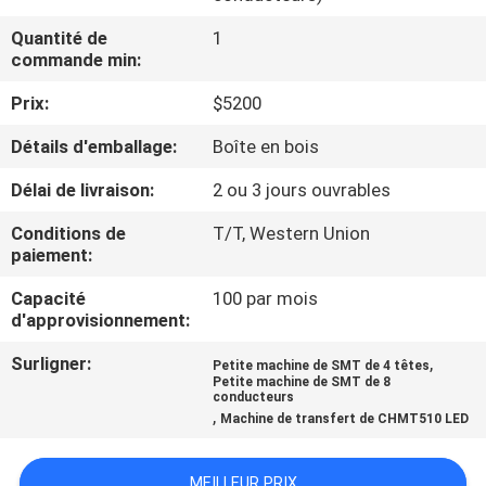
VISITE
Quantité de
1
DE
commande min:
L'USINE
Prix:
$5200
Détails d'emballage:
Boîte en bois
CONTRÔLE
QUALITÉ
Délai de livraison:
2 ou 3 jours ouvrables
Conditions de
T/T, Western Union
paiement:
CONTACTEZ-
NOUS
Capacité
100 par mois
d'approvisionnement:
Surligner:
,
NOUVELLES
Petite machine de SMT de 4 têtes
Petite machine de SMT de 8
conducteurs
,
Machine de transfert de CHMT510 LED
SHOPPING
ON
MEILLEUR PRIX