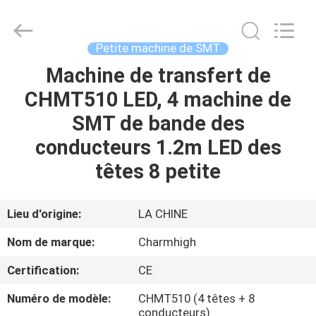
-
2026
CHARMHIGH
TECHNOLOGY
LIMITED.
Petite machine de SMT
All
Rights
Machine de transfert de
MAISON
Reserved.
CHMT510 LED, 4 machine de
PRODUITS
SMT de bande des
conducteurs 1.2m LED des
VIDÉOS
têtes 8 petite
À
Lieu d'origine:
LA CHINE
PROPOS
Nom de marque:
Charmhigh
DE
Certification:
CE
NOUS
Numéro de modèle:
CHMT510 (4 têtes + 8
conducteurs)