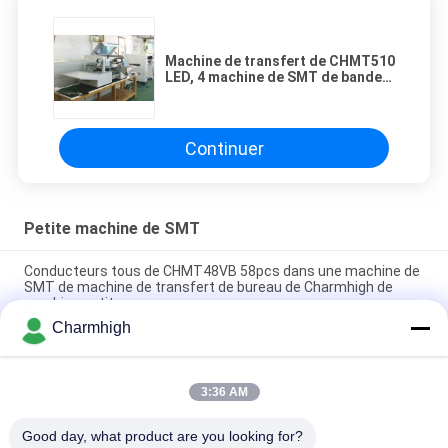
Machine de transfert de CHMT510
LED, 4 machine de SMT de bande
des conducteurs 1.2m LED des
têtes 8 petite
Continuer
Petite machine de SMT
Conducteurs tous de CHMT48VB 58pcs dans une machine de
SMT de machine de transfert de bureau de Charmhigh de
machine petite
Charmhigh
Charmhigh 7 modèle la machine de transfert de bureau de
SMT SMD, petite machine assortie de carte PCB
3:36 AM
Équipement de transfert Charmhigh de CHMT36VB pour
l'Assemblée de carte PCB
Good day, what product are you looking for?