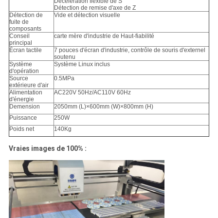
Décélération flexible de S
Détection de remise d'axe de Z
Détection de
Vide et détection visuelle
fuite de
composants
Conseil
carte mère d'industrie de Haut-fiabilité
principal
Écran tactile
7 pouces d'écran d'industrie, contrôle de souris d'externel
soutenu
Système
Système Linux inclus
d'opération
Source
0.5MPa
extérieure d'air
Alimentation
AC220V 50Hz/AC110V 60Hz
d'énergie
Demension
2050mm (L)×600mm (W)×800mm (H)
Puissance
250W
Poids net
140Kg
Vraies images de 100% :