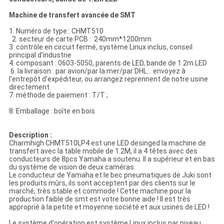
Machine de transfert avancée de SMT
1. Numéro de type : CHMT510
2. secteur de carte PCB : 240mm*1200mm
3. contrôle en circuit fermé, système Linux inclus, conseil
principal d'industrie
4. composant : 0603-5050, parents de LED, bande de 1.2m LED
6. la livraison : par avion/par la mer/par DHL… envoyez à
l'entrepôt d'expéditeur, ou arrangez reprennent de notre usine
directement.
7. méthode de paiement : T/T ;
8. Emballage : boîte en bois
Description :
Charmhigh CHMT510LP4 est une LED desinged la machine de
transfert avec la table mobile de 1.2M, il a 4 têtes avec des
conducteurs de 8pcs Yamaha a soutenu. Il a supérieur et en bas
du système de vision de deux caméras.
Le conducteur de Yamaha et le bec pneumatiques de Juki sont
les produits mûrs, ils sont acceptent par des clients sur le
marché, très stable et commode ! Cette machine pour la
production faible de smt est votre bonne aide ! Il est très
approprié à la petite et moyenne société et aux usines de LED !
Le système d'opération est système Linux inclus par niveau