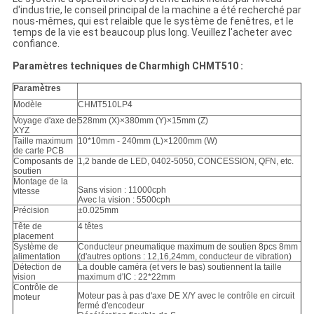
d'industrie, le conseil principal de la machine a été recherché par
nous-mêmes, qui est relaible que le système de fenêtres, et le
temps de la vie est beaucoup plus long. Veuillez l'acheter avec
confiance.
Paramètres techniques de Charmhigh CHMT510 :
Paramètres
Modèle
CHMT510LP4
Voyage d'axe de
528mm (X)×380mm (Y)×15mm (Z)
XYZ
Taille maximum
10*10mm - 240mm (L)×1200mm (W)
de carte PCB
Composants de
1,2 bande de LED, 0402-5050, CONCESSION, QFN, etc.
soutien
Montage de la
Sans vision : 11000cph
vitesse
Avec la vision : 5500cph
Précision
±0.025mm
Tête de
4 têtes
placement
Système de
Conducteur pneumatique maximum de soutien 8pcs 8mm
alimentation
(d'autres options : 12,16,24mm, conducteur de vibration)
Détection de
La double caméra (et vers le bas) soutiennent la taille
vision
maximum d'IC : 22*22mm
Contrôle de
Moteur pas à pas d'axe DE X/Y avec le contrôle en circuit
moteur
fermé d'encodeur