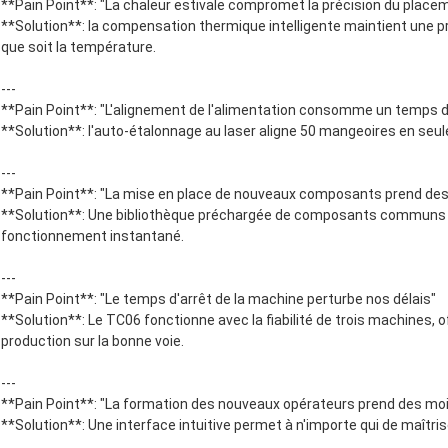
**Pain Point**: "La chaleur estivale compromet la précision du place
**Solution**: la compensation thermique intelligente maintient une pr
que soit la température.
---
**Pain Point**: "L'alignement de l'alimentation consomme un temps d
**Solution**: l'auto-étalonnage au laser aligne 50 mangeoires en seul
---
**Pain Point**: "La mise en place de nouveaux composants prend des
**Solution**: Une bibliothèque préchargée de composants communs p
fonctionnement instantané.
---
**Pain Point**: "Le temps d'arrêt de la machine perturbe nos délais"
**Solution**: Le TC06 fonctionne avec la fiabilité de trois machines,
production sur la bonne voie.
---
**Pain Point**: "La formation des nouveaux opérateurs prend des mo
**Solution**: Une interface intuitive permet à n'importe qui de maîtri