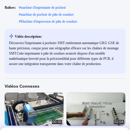
Balises:
#
machine d'imprimante de pochoir
#
machine de pochoir de pâte de soudure
#
Machine d'impression de pâte de soudure
Vidéo description:
Découvrez l'imprimante à pochoirs SMT entièrement automatique GKG GSE de
haute précision, conçue pour une sérigraphie efficace sur les chaînes de montage
SMT.Cette imprimante à pâte de soudure avancée dispose d'un modèle
mathématique breveté pour la précisionIdéal pour différents types de PCB, il
assure une intégration transparente dans votre chaîne de production.
Vidéos Connexes
00:30
02:04