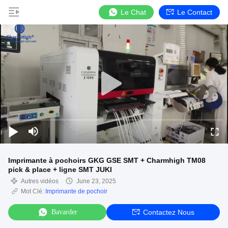
Le Chat
Le Contact
Imprimante à pochoirs GKG GSE SMT + Charmhigh TM08
pick & place + ligne SMT JUKI
Autres vidéos
June 23, 2025
Mot Clé:
Imprimante de pochoir
Bavarder
Contactez Nous