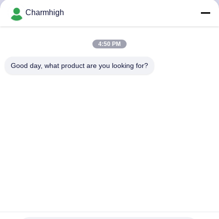
VISITE
Charmhigh
DE
L'USINE
4:50 PM
Good day, what product are you looking for?
CONTRÔLE
QUALITÉ
CONTACTEZ-
NOUS
NOUVELLES
Laser plaçant la machine de transfert des conducteurs SMD
SHOPPING
LED des têtes 29 de CHMT36 SMT 2
ON
Machine de transfert de SMT
2025-05-31