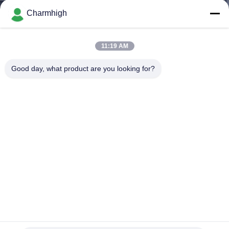
VISITE
Charmhigh
DE
L'USINE
11:19 AM
Good day, what product are you looking for?
CONTRÔLE
QUALITÉ
CONTACTEZ-
NOUS
NOUVELLES
SHOPPING
Tous dans un système Linux inclus par machine de transfert
de CHMT48VA Benchtop SMT
ON