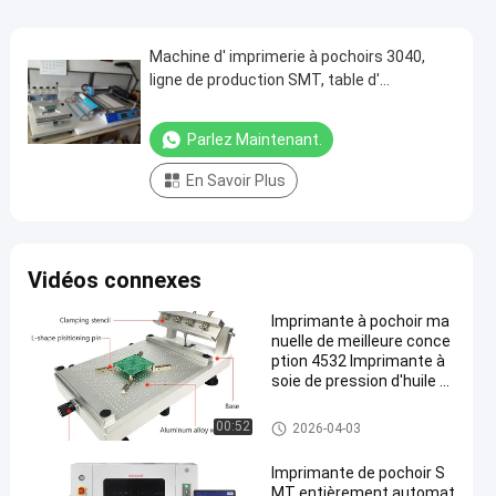
Machine d' imprimerie à pochoirs 3040,
ligne de production SMT, table d'
imprimerie 300*400 mm
Parlez Maintenant.
En Savoir Plus
Vidéos connexes
Imprimante à pochoir ma
nuelle de meilleure conce
ption 4532 Imprimante à
soie de pression d'huile S
MT 45x32cm
Imprimante de pochoir
00:52
2026-04-03
Imprimante de pochoir S
MT entièrement automat