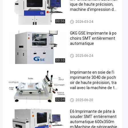
ique de haute précision,
machine d'impression de
pâte à souder pour asse
mblage de PCB
Imprimante de pochoir
00:56
2026-03-24
GKG GSE Imprimante à po
choirs SMT entièrement
automatique
Imprimante de pochoir
2025-06-24
00:10
Imprimante en soie de l'i
mprimante 3040 de poch
oir de haute précision, tra
vail avec la machine de tr
ansfert de SMT
Imprimante de pochoir
02:04
2025-06-20
E6 Imprimante de pâte à
souder SMT entièrement
automatique 600x350m
m Machine de sérigraphie