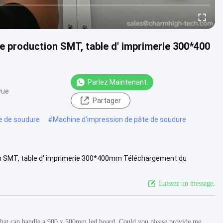
de production SMT, table d' imprimerie 300*400
Parlez Maintenant.
vue
Partager
e de soudure
#
Machine d'impression de pâte de soudure
ion SMT, table d' imprimerie 300*400mm Téléchargement du
ar PayPal ...
Voir plus
Laissez un message.
e that can handle a 900 x 500mm led board. Could you please provide me