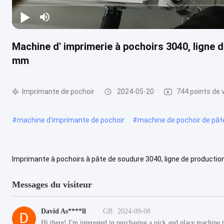
Machine d' imprimerie à pochoirs 3040, ligne 
mm
Imprimante de pochoir
2024-05-20
744 points de 
#
machine d'imprimante de pochoir
#
machine de pochoir de pât
Imprimante à pochoirs à pâte de soudure 3040, ligne de product
catalogue: Imprimante à pochoirs haute précision 3040.pdf Achat p
Messages du visiteur
David As****ll
GB
2024-09-08
D
Hi there! I'm interested in purchasing a pick and place machin